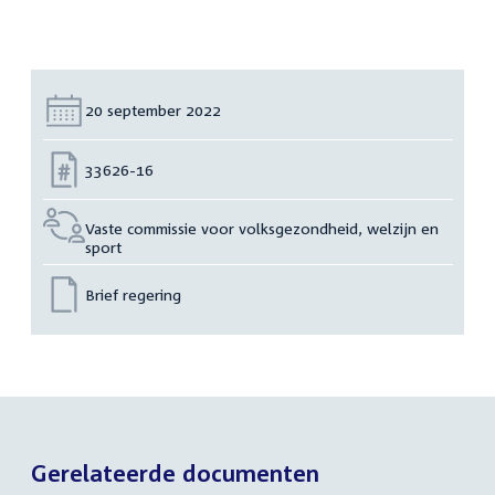
Datum:
20 september 2022
Nummer:
33626-16
Vaste commissie voor volksgezondheid, welzijn en
sport
Brief regering
Gerelateerde documenten