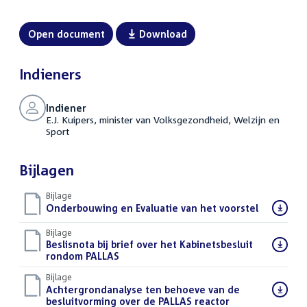
Open document
Download
Indieners
Indiener
E.J. Kuipers, minister van Volksgezondheid, Welzijn en
Sport
Bijlagen
Bijlage
Download
Onderbouwing en Evaluatie van het voorstel
(PDF)
bestand:
Bijlage
Download
Beslisnota bij brief over het Kabinetsbesluit
bestand:
rondom PALLAS
(PDF)
Bijlage
Download
Achtergrondanalyse ten behoeve van de
bestand:
besluitvorming over de PALLAS reactor
(PDF)