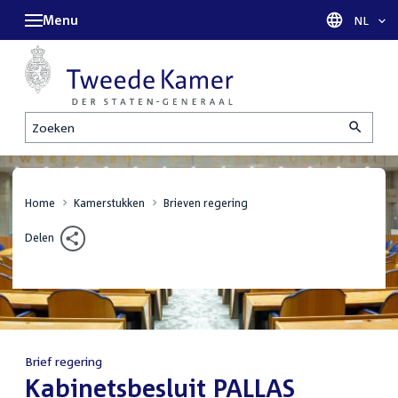
Menu
Taal sel
NL
Zoeken
Home
Kamerstukken
Brieven regering
Delen
Brief regering
:
Kabinetsbesluit PALLAS