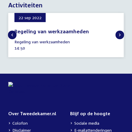
Activiteiten
22 sep 2022
Regeling van werkzaamheden
22
Regeling van werkzaamheden
september
Tijd
14:50
2022
activiteit:
Over Tweedekamer.nl
Blijf op de hoogte
Colofon
Sociale media
Disclaimer
E-mailattenderingen