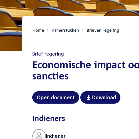
Home
Kamerstukken
Brieven regering
Brief regering
:
Economische impact oo
sancties
Open document
Download
Indieners
Indiener