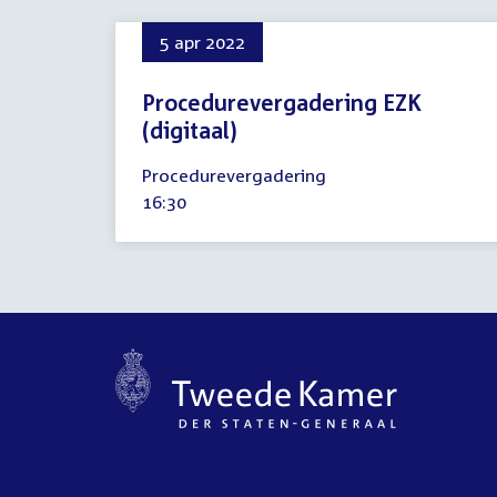
5 apr 2022
Procedurevergadering EZK
(digitaal)
5
Procedurevergadering
april
Tijd
16:30
2022
activiteit: