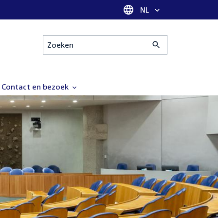
Taal selectie
NL
Zoeken
Contact en bezoek