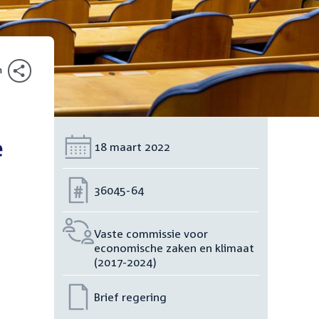
n
e
Datum:
18 maart 2022
Nummer:
36045-64
Vaste commissie voor
economische zaken en klimaat
(2017-2024)
Brief regering