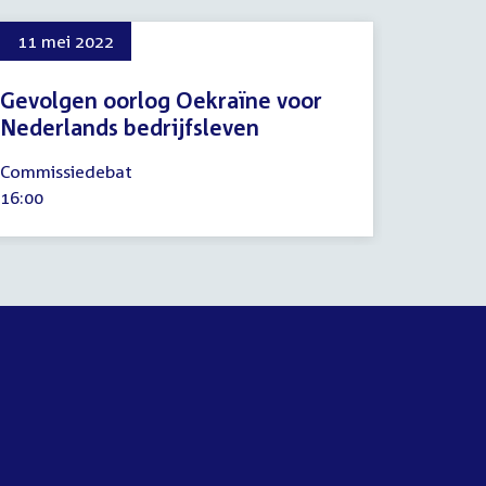
11 mei 2022
Gevolgen oorlog Oekraïne voor
Nederlands bedrijfsleven
11
Commissiedebat
mei
Tijd
16:00
2022
activiteit: