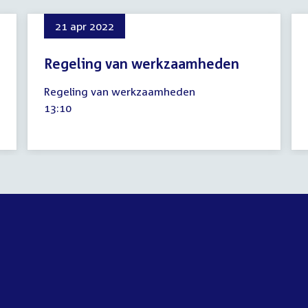
21 apr 2022
Regeling van werkzaamheden
21
Regeling van werkzaamheden
april
Tijd
13:10
2022
activiteit: