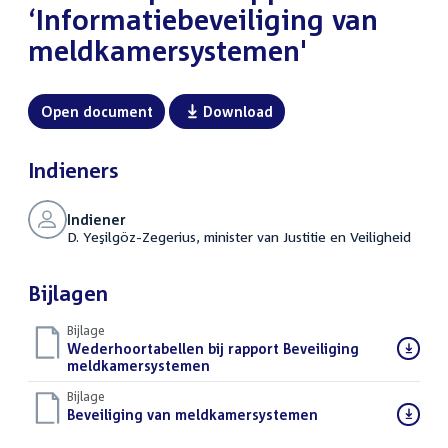
‘Informatiebeveiliging van
meldkamersystemen'
Open document
Download
Indieners
Indiener
D. Yeşilgöz-Zegerius, minister van Justitie en Veiligheid
Bijlagen
Bijlage
Download
Wederhoortabellen bij rapport Beveiliging
bestand:
meldkamersystemen
(PDF)
Bijlage
Download
Beveiliging van meldkamersystemen
(PDF)
bestand: