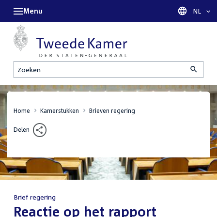
Menu
Taal sel
NL
Zoeken
Home
Kamerstukken
Brieven regering
Delen
Brief regering
:
Reactie op het rapport