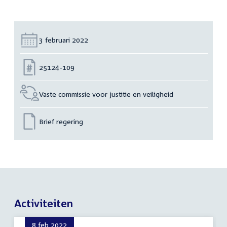
Datum:
3 februari 2022
Nummer:
25124-109
Vaste commissie voor justitie en veiligheid
Brief regering
Activiteiten
8 feb 2022