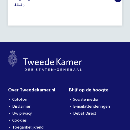
januari
Tijd
14:15
2022
activiteit:
Over Tweedekamer.nl
Blijf op de hoogte
Colofon
Sociale media
Disclaimer
E-mailattenderingen
Uw privacy
Debat Direct
Cookies
Toegankelijkheid