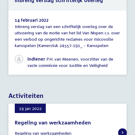
Inbreng verslag schriftelijk overleg
14 februari 2022
Inbreng verslag van een schriftelijk overleg over de
Inbreng
uitvoering van de motie van het lid Van Nispen c.s. over
verslag
een verbod op ongerichte reclames voor risicovolle
schriftelijk
overleg
kansspelen (Kamerstuk 24557-191_ - Kansspelen
Indiener
P.H. van Meenen, voorzitter van de
vaste commissie voor Justitie en Veiligheid
Activiteiten
19 jan 2022
Regeling van werkzaamheden
19
Regeling van werkzaamheden