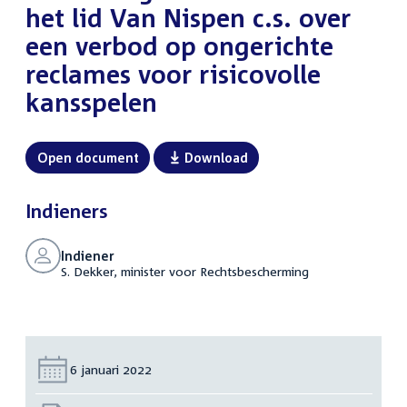
het lid Van Nispen c.s. over
een verbod op ongerichte
reclames voor risicovolle
kansspelen
Open document
Download
Indieners
Indiener
S. Dekker, minister voor Rechtsbescherming
Datum:
6 januari 2022