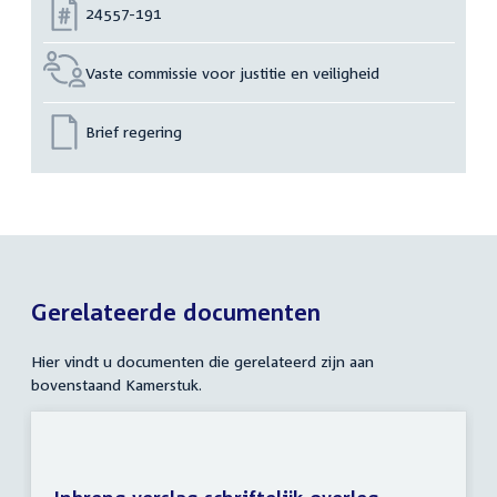
Nummer:
24557-191
Vaste commissie voor justitie en veiligheid
Brief regering
Gerelateerde documenten
Hier vindt u documenten die gerelateerd zijn aan
bovenstaand Kamerstuk.