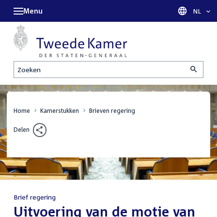
Menu
Taal sel
NL
Zoeken
Home
Kamerstukken
Brieven regering
Delen
Brief regering
:
Uitvoering van de motie van