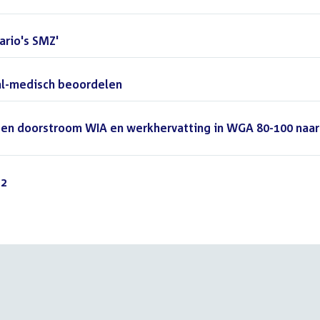
ario's SMZ'
(PDF)
al-medisch beoordelen
(PDF)
om en doorstroom WIA en werkhervatting in WGA 80-100 naar
22
(PDF)