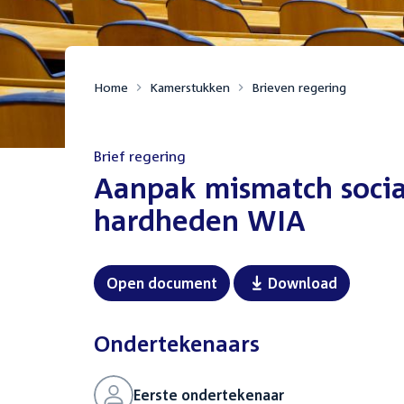
Home
Kamerstukken
Brieven regering
Brief regering
:
Aanpak mismatch socia
hardheden WIA
Open document
Download
Ondertekenaars
Eerste ondertekenaar