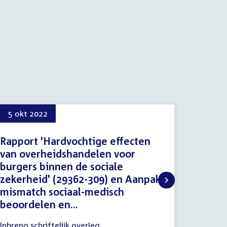
5 okt 2022
15 no
Rapport 'Hardvochtige effecten
Proced
van overheidshandelen voor
Social
burgers binnen de sociale
Werkg
zekerheid' (29362-309) en Aanpak
15
Procedu
mismatch sociaal-medisch
novemb
Tijd
16:30
beoordelen en...
2022
activitei
5
Inbreng schriftelijk overleg