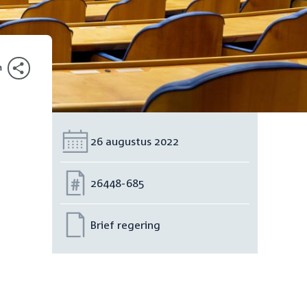
n
Datum:
26 augustus 2022
Nummer:
26448-685
Brief regering