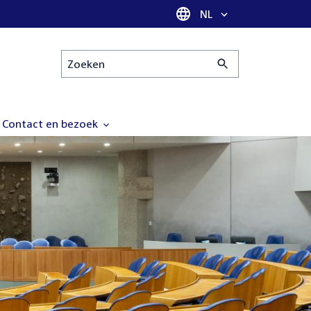
Taal selectie
NL
Zoeken
Contact en bezoek