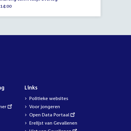
oktober
Tijd
14:00
2022
activiteit:
ng
Links
Politieke websites
mer
Voor jongeren
External
Open Data Portaal
link:
Erelijst van Gevallenen