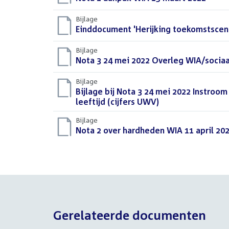
bestand:
Bijlage
Download
Einddocument 'Herijking toekomstscen
bestand:
Bijlage
Download
Nota 3 24 mei 2022 Overleg WIA/socia
bestand:
Bijlage
Download
Bijlage bij Nota 3 24 mei 2022 Instro
bestand:
leeftijd (cijfers UWV)
(PDF)
Bijlage
Download
Nota 2 over hardheden WIA 11 april 20
bestand:
Gerelateerde documenten