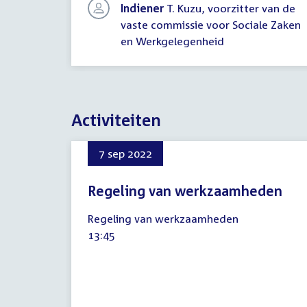
Indiener
T. Kuzu, voorzitter van de
vaste commissie voor Sociale Zaken
en Werkgelegenheid
Activiteiten
7 sep 2022
Regeling van werkzaamheden
7
Regeling van werkzaamheden
september
Tijd
13:45
2022
activiteit: