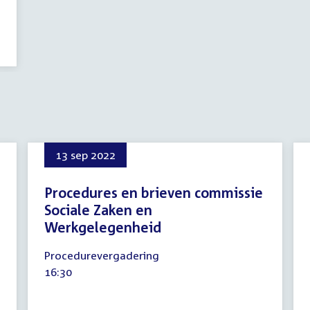
13 sep 2022
Procedures en brieven commissie
Sociale Zaken en
Werkgelegenheid
13
Procedurevergadering
september
Tijd
16:30
2022
activiteit: