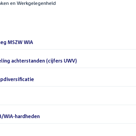
 Zaken en Werkgelegenheid
erleg MSZW WIA
(PDF)
eling achterstanden (cijfers UWV)
(PDF)
pdiversificatie
(PDF)
)
MB/WIA-hardheden
(PDF)