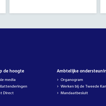
op de hoogte
Ambtelijke ondersteuni
ale media
Organogram
ilattenderingen
External
Werken bij de Tweede Ka
link:
t Direct
Mandaatbesluit