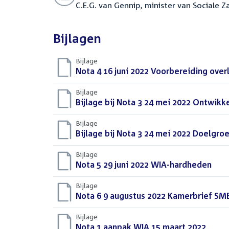
C.E.G. van Gennip, minister van Sociale
Bijlagen
Bijlage
Download
Nota 4 16 juni 2022 Voorbereiding ov
bestand:
Bijlage
Download
Bijlage bij Nota 3 24 mei 2022 Ontwikk
bestand:
Bijlage
Download
Bijlage bij Nota 3 24 mei 2022 Doelgroe
bestand:
Bijlage
Download
Nota 5 29 juni 2022 WIA-hardheden
(PDF
bestand:
Bijlage
Download
Nota 6 9 augustus 2022 Kamerbrief S
bestand:
Bijlage
Download
Nota 1 aanpak WIA 15 maart 2022
(PDF)