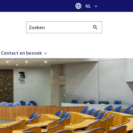
Taal selectie
NL
Zoeken
Contact en bezoek