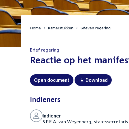
Home
Kamerstukken
Brieven regering
Brief regering
:
Reactie op het manifes
Open document
Download
Indieners
Indiener
S.P.R.A. van Weyenberg, staatssecretaris