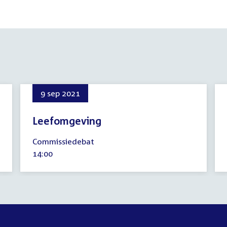
9 sep 2021
Leefomgeving
9
Commissiedebat
september
Tijd
14:00
2021
activiteit: