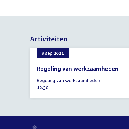
Activiteiten
8 sep 2021
Regeling van werkzaamheden
8
Regeling van werkzaamheden
september
Tijd
12:30
2021
activiteit: