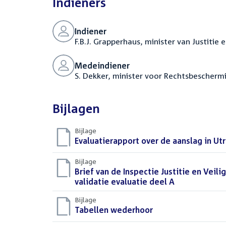
Indieners
Indiener
F.B.J. Grapperhaus, minister van Justitie 
Medeindiener
S. Dekker, minister voor Rechtsbescherm
Bijlagen
Bijlage
Download
Evaluatierapport over de aanslag in Ut
bestand:
Bijlage
Download
Brief van de Inspectie Justitie en Veil
bestand:
validatie evaluatie deel A
(PDF)
Bijlage
Download
Tabellen wederhoor
(PDF)
bestand: