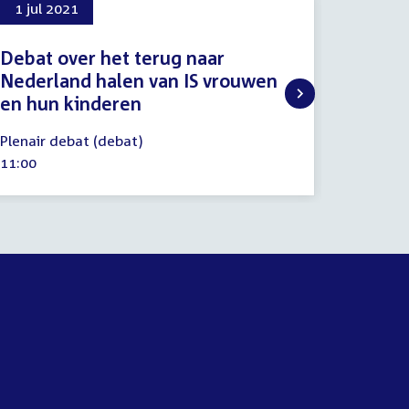
1 jul 2021
20 jan
Debat over het terug naar
Proced
Nederland halen van IS vrouwen
20
Procedu
en hun kinderen
januari
Tijd
13:00
2022
1
activitei
Plenair debat (debat)
juli
Tijd
11:00
2021
activiteit: