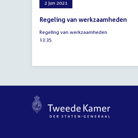
2 jun 2021
Regeling van werkzaamheden
2
Regeling van werkzaamheden
juni
Tijd
13:35
2021
activiteit: