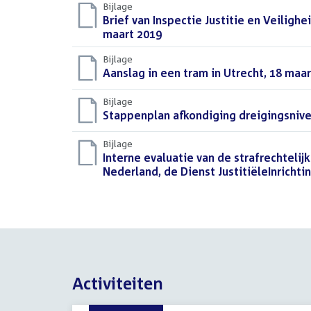
Bijlage
Download
Brief van Inspectie Justitie en Veiligh
bestand:
maart 2019
(PDF)
Bijlage
Download
Aanslag in een tram in Utrecht, 18 maa
bestand:
Bijlage
Download
Stappenplan afkondiging dreigingsnive
bestand:
Bijlage
Download
Interne evaluatie van de strafrechtelij
bestand:
Nederland, de Dienst JustitiëleInricht
Activiteiten