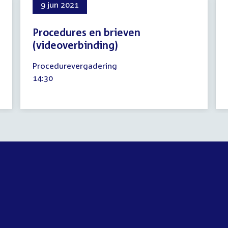
9 jun 2021
Procedures en brieven
(videoverbinding)
9
Procedurevergadering
juni
Tijd
14:30
2021
activiteit: