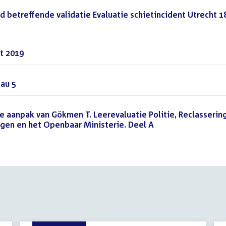
eid betreffende validatie Evaluatie schietincident Utrecht 1
rt 2019
(PDF)
au 5
(PDF)
ke aanpak van Gökmen T. Leerevaluatie Politie, Reclasserin
ingen en het Openbaar Ministerie. Deel A
(PDF)