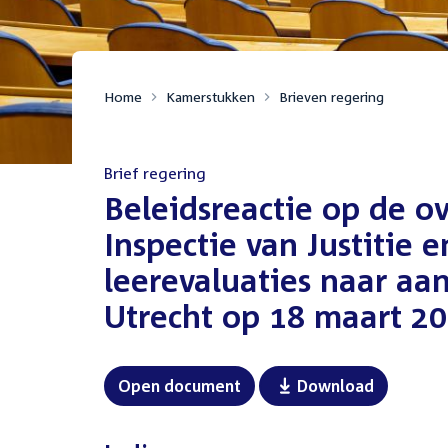
Home
Kamerstukken
Brieven regering
Brief regering
:
Beleidsreactie op de o
Inspectie van Justitie 
leerevaluaties naar aa
Utrecht op 18 maart 2
Open document
Download