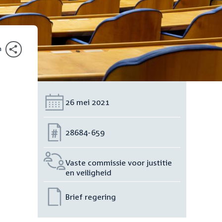
n
Datum:
26 mei 2021
Nummer:
28684-659
Vaste commissie voor justitie
en veiligheid
Brief regering