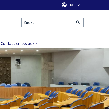
Taal selectie
NL
Zoeken
Contact en bezoek