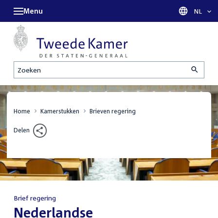
Menu
Taal sel
NL
Zoeken
Home
Kamerstukken
Brieven regering
Delen
Brief regering
:
Nederlandse