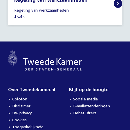
11
Regeling van werkzaamheden
mei
Tijd
15:45
2021
activiteit:
Over Tweedekamer.nl
Blijf op de hoogte
Colofon
Sociale media
Disclaimer
E-mailattenderingen
Uw privacy
Debat Direct
Cookies
Toegankelijkheid