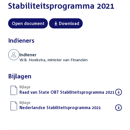
Stabiliteitsprogramma 2021
Open document
Download
Indieners
Indiener
W.B. Hoekstra, minister van Financiën
Bijlagen
Bijlage
Download
Raad van State OBT Stabiliteitsprogramma 2021
(PDF)
bestand:
Bijlage
Download
Nederlandse Stabiliteitsprogramma 2021
(PDF)
bestand: