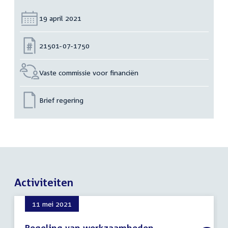
Datum:
19 april 2021
Nummer:
21501-07-1750
Vaste commissie voor financiën
Brief regering
Activiteiten
11 mei 2021
Regeling van werkzaamheden