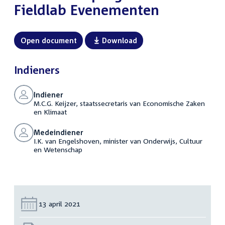
Fieldlab Evenementen
Open document
Download
Indieners
Indiener
M.C.G. Keijzer, staatssecretaris van Economische Zaken
en Klimaat
Medeindiener
I.K. van Engelshoven, minister van Onderwijs, Cultuur
en Wetenschap
Datum:
13 april 2021