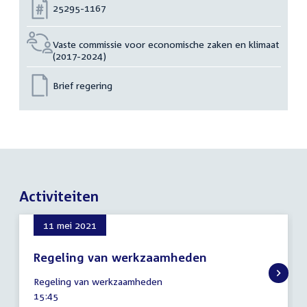
Nummer:
25295-1167
Vaste commissie voor economische zaken en klimaat
(2017-2024)
Brief regering
Activiteiten
11 mei 2021
Regeling van werkzaamheden
11
Regeling van werkzaamheden
mei
Tijd
15:45
2021