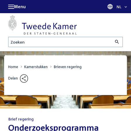
Menu
Taal sel
NL
Zoeken
Home
Kamerstukken
Brieven regering
Delen
Brief regering
:
Onderzoeksprogramma