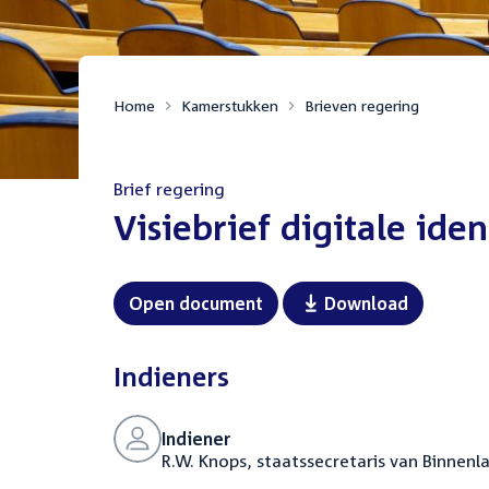
Home
Kamerstukken
Brieven regering
Brief regering
:
Visiebrief digitale iden
Open document
Download
Indieners
Indiener
R.W. Knops, staatssecretaris van Binnenl