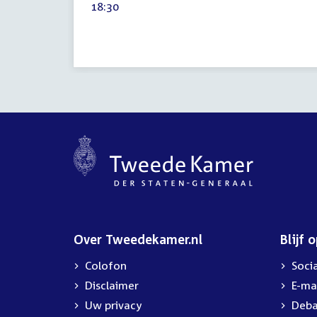
Tijd
18:30
2021
activiteit:
Over Tweedekamer.nl
Blijf 
Colofon
Soci
Disclaimer
E-ma
Uw privacy
Deba