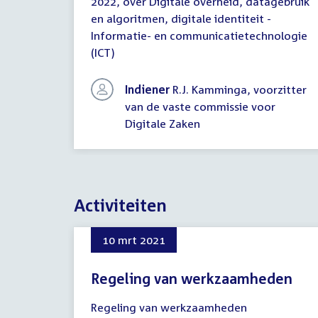
2022, over Digitale overheid, datagebruik
een
commissiedebat
en algoritmen, digitale identiteit -
Informatie- en communicatietechnologie
(ICT)
Indiener
R.J. Kamminga, voorzitter
van de vaste commissie voor
Digitale Zaken
Activiteiten
10 mrt 2021
Regeling van werkzaamheden
10
Regeling van werkzaamheden
maart