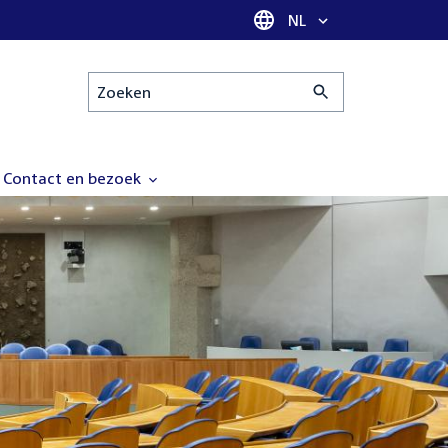
Taal selectie
NL
Zoeken
Contact en bezoek