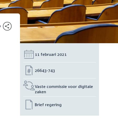
n
Datum:
11 februari 2021
Nummer:
26643-743
Vaste commissie voor digitale
zaken
Brief regering