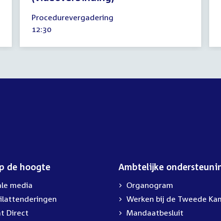
15
Procedurevergadering
april
Tijd
12:30
2021
activiteit:
op de hoogte
Ambtelijke ondersteuni
ale media
Organogram
ilattenderingen
External
Werken bij de Tweede Ka
link:
t Direct
Mandaatbesluit