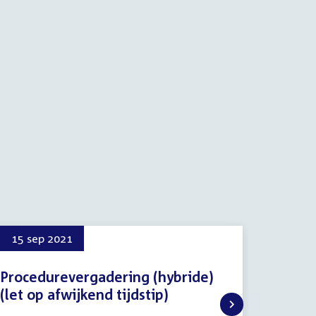
15 sep 2021
22 mr
Procedurevergadering (hybride)
Digita
(let op afwijkend tijdstip)
algorit
15
22