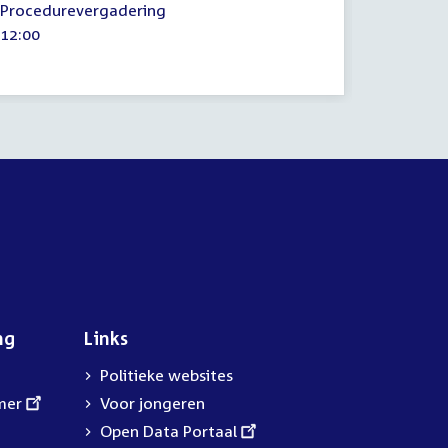
Procedurevergadering
Commiss
september
maart
Tijd
12:00
Tijd
17:00
2021
2022
activiteit:
activitei
ng
Links
Politieke websites
mer
Voor jongeren
External
Open Data Portaal