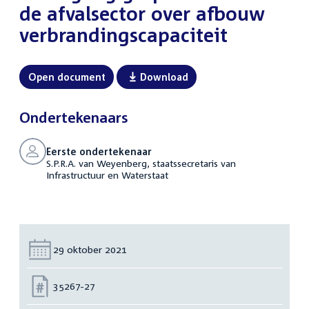
de afvalsector over afbouw
verbrandingscapaciteit
Open document
Download
Ondertekenaars
Eerste ondertekenaar
S.P.R.A. van Weyenberg, staatssecretaris van
Infrastructuur en Waterstaat
Datum:
29 oktober 2021
Nummer:
35267-27