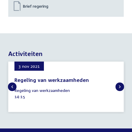
Brief regering
Activiteiten
3 nov 2021
Regeling van werkzaamheden
3
Regeling van werkzaamheden
november
Tijd
14:15
2021
activiteit: