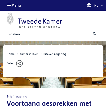
Menu
Taal sel
NL
Zoeken
Home
Kamerstukken
Brieven regering
Delen
Brief regering
:
Voortgang gesprekken met