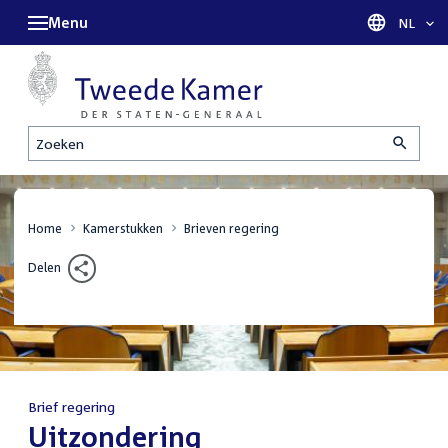
Menu
Taal sel
NL
Zoeken
Home
Kamerstukken
Brieven regering
Delen
Brief regering
:
Uitzondering