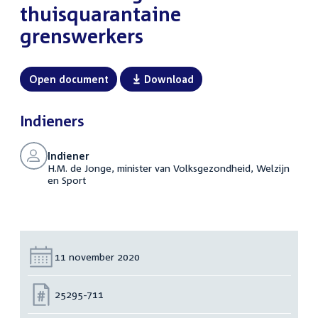
thuisquarantaine
grenswerkers
Open document
Download
Indieners
Indiener
H.M. de Jonge, minister van Volksgezondheid, Welzijn
en Sport
Datum:
11 november 2020
Nummer:
25295-711