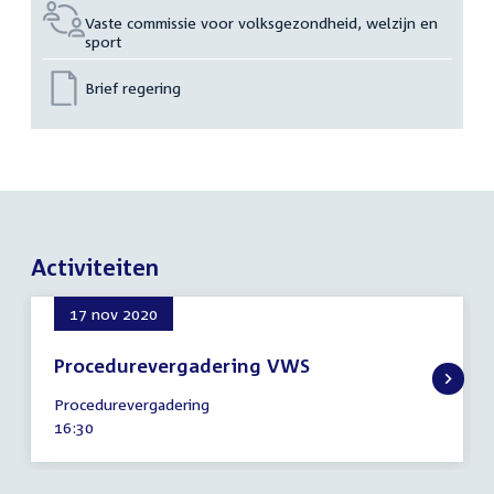
Vaste commissie voor volksgezondheid, welzijn en
sport
Brief regering
Activiteiten
17 nov 2020
Procedurevergadering VWS
17
Procedurevergadering
november
Tijd
16:30
2020
activiteit: