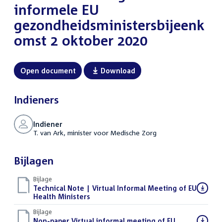
informele EU
gezondheidsministersbijeenk
omst 2 oktober 2020
Open document
Download
Indieners
Indiener
T. van Ark, minister voor Medische Zorg
Bijlagen
Bijlage
Download
Technical Note | Virtual Informal Meeting of EU
bestand:
Health Ministers
(PDF)
Bijlage
Download
Non-paper Virtual informal meeting of EU