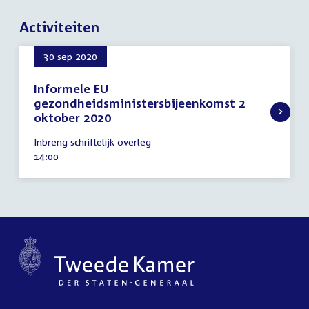
Activiteiten
30 sep 2020
Informele EU
gezondheidsministersbijeenkomst 2
oktober 2020
30
Inbreng schriftelijk overleg
september
Tijd
14:00
2020
activiteit: