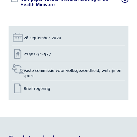
bestand:
Health Ministers
(PDF)
Datum:
28 september 2020
Nummer:
21501-31-577
Vaste commissie voor volksgezondheid, welzijn en
sport
Brief regering