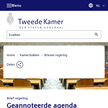
Menu
Taal sel
NL
Zoeken
Home
Kamerstukken
Brieven regering
Delen
Brief regering
:
Geannoteerde agenda