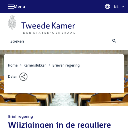
Menu
Taal sel
NL
Zoeken
Home
Kamerstukken
Brieven regering
Delen
Brief regering
:
Wijzigingen in de reguliere