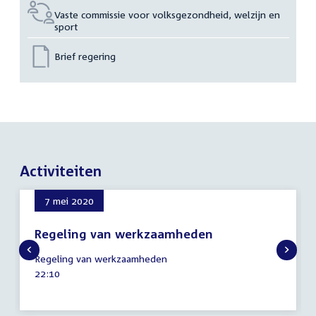
Vaste commissie voor volksgezondheid, welzijn en
sport
Brief regering
Activiteiten
7 mei 2020
Regeling van werkzaamheden
7
Regeling van werkzaamheden
mei
Tijd
22:10
2020
activiteit: