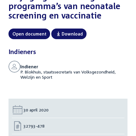
programma’s van neonatale
screening en vaccinatie
Open document
Download
Indieners
Indiener
P. Blokhuis, staatssecretaris van Volksgezondheid,
Welzijn en Sport
Datum:
30 april 2020
Nummer:
32793-478