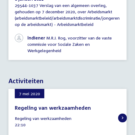
29544-1037 Verslag van een algemeen overleg,
Verslag
gehouden op 7 december 2020, over Arbeidsmarkt
van
(arbeidsmarktbeleid/arbeidsmarktdiscriminatie/jongeren
een
algemeen
op de arbeidsmarkt) - Arbeidsmarktbeleid
overleg
Indiener
M.R.J. Rog, voorzitter van de vaste
commissie voor Sociale Zaken en
Werkgelegenheid
Activiteiten
7 mei 2020
Regeling van werkzaamheden
7
Regeling van werkzaamheden
mei
Tijd
22:10
2020
activiteit: