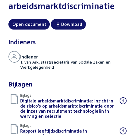
arbeidsmarktdiscriminatie
Open document
Download
Indieners
Indiener
T. van Ark, staatssecretaris van Sociale Zaken en
Werkgelegenheid
Bijlagen
Bijlage
Download
Digitale arbeidsmarktdiscriminatie: Inzicht in
bestand:
de risico’s op arbeidsmarktdiscriminatie door
de inzet van recruitment technologieën in
werving en selectie
(PDF)
Bijlage
Download
Rapport leeftijdsdiscriminatie in