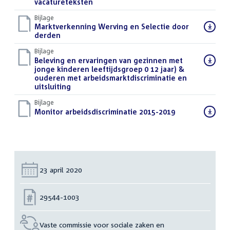
bestand:
vacatureteksten
(PDF)
Bijlage
Download
Marktverkenning Werving en Selectie door
bestand:
derden
(PDF)
Bijlage
Download
Beleving en ervaringen van gezinnen met
bestand:
jonge kinderen leeftijdsgroep 0 12 jaar) &
ouderen met arbeidsmarktdiscriminatie en
uitsluiting
(PDF)
Bijlage
Download
Monitor arbeidsdiscriminatie 2015-2019
(PDF)
bestand:
Datum:
23 april 2020
Nummer:
29544-1003
Vaste commissie voor sociale zaken en