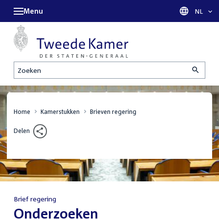
Menu
Taal sel
NL
Zoeken
Home
Kamerstukken
Brieven regering
Delen
Brief regering
:
Onderzoeken