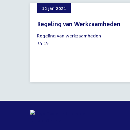
12 jan 2021
Regeling van Werkzaamheden
12
Regeling van werkzaamheden
januari
Tijd
15:15
2021
activiteit: