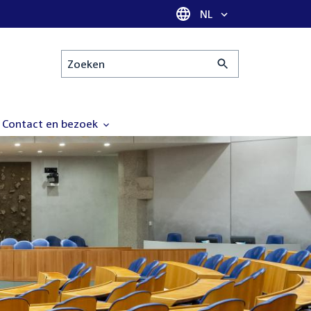
Taal selectie
NL
Zoeken
Contact en bezoek