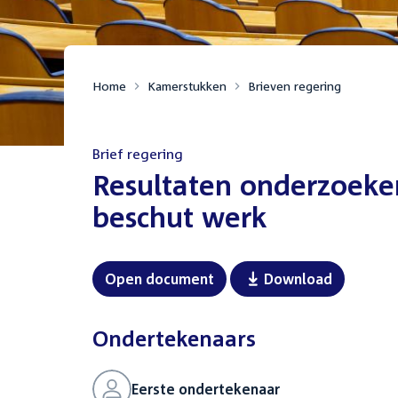
Home
Kamerstukken
Brieven regering
Brief regering
:
Resultaten onderzoeken
beschut werk
Open document
Download
Ondertekenaars
Eerste ondertekenaar