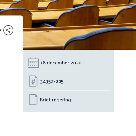
n
Datum:
18 december 2020
Nummer:
34352-205
Brief regering