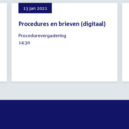
13 jan 2021
Procedures en brieven (digitaal)
13
Procedurevergadering
januari
Tijd
14:30
2021
activiteit: