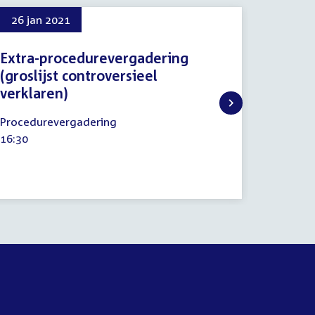
26 jan 2021
23 feb
Extra-procedurevergadering
Partic
(groslijst controversieel
23
Commiss
verklaren)
februari
Tijd
18:00
2022
26
activitei
Procedurevergadering
januari
Tijd
16:30
2021
activiteit: