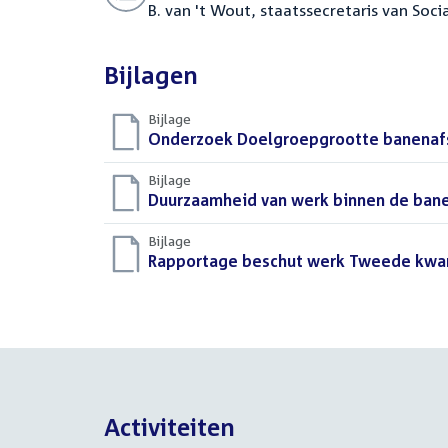
B. van 't Wout, staatssecretaris van So
Bijlagen
Bijlage
Download
Onderzoek Doelgroepgrootte banenafs
bestand:
Bijlage
Download
Duurzaamheid van werk binnen de ban
bestand:
Bijlage
Download
Rapportage beschut werk Tweede kwar
bestand:
Activiteiten