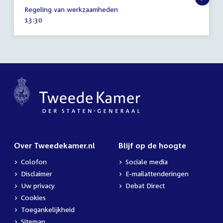
15
Regeling van werkzaamheden
december
Tijd
13:30
2020
activiteit:
Over Tweedekamer.nl
Blijf op de hoogte
Colofon
Sociale media
Disclaimer
E-mailattenderingen
Uw privacy
Debat Direct
Cookies
Toegankelijkheid
Sitemap