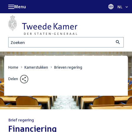
Menu
Taal sel
NL
Zoeken
Home
Kamerstukken
Brieven regering
Delen
Brief regering
:
Financiering