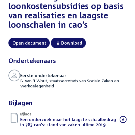
loonkostensubsidies op basis
van realisaties en laagste
loonschalen in cao’s
Open document
Download
Ondertekenaars
Eerste ondertekenaar
B. van 't Wout, staatssecretaris van Sociale Zaken en
Werkgelegenheid
Bijlagen
Bijlage
Download
Een onderzoek naar het laagste schaalbedrag
bestand:
in 783 cao’s: stand van zaken ultimo 2019
(PDF)