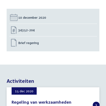
Datum:
10 december 2020
Nummer:
34352-204
Brief regering
Activiteiten
15 dec 2020
Regeling van werkzaamheden