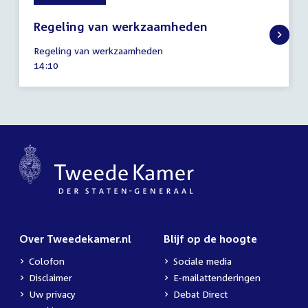
Regeling van werkzaamheden
16
Regeling van werkzaamheden
oktober
Tijd
14:10
2019
activiteit:
Over Tweedekamer.nl
Blijf op de hoogte
Colofon
Sociale media
Disclaimer
E-mailattenderingen
Uw privacy
Debat Direct