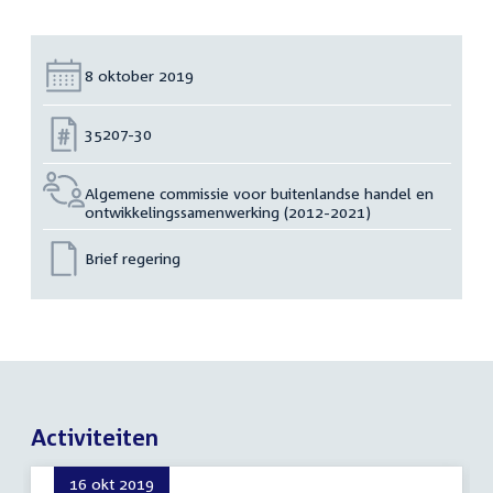
Datum:
8 oktober 2019
Nummer:
35207-30
Algemene commissie voor buitenlandse handel en
ontwikkelingssamenwerking (2012-2021)
Brief regering
Activiteiten
16 okt 2019