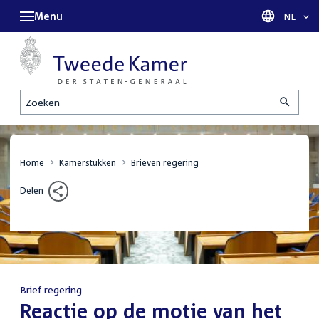
Menu
Taal sel
NL
Zoeken
Home
Kamerstukken
Brieven regering
Delen
Brief regering
:
Reactie op de motie van het