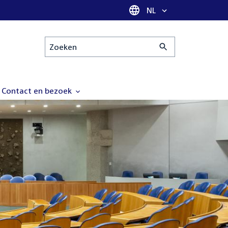
Taal selectie
NL
Zoeken
Contact en bezoek