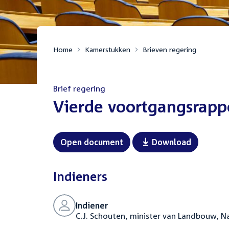
Home
Kamerstukken
Brieven regering
Brief regering
:
Vierde voortgangsrapp
Open document
Download
Indieners
Indiener
C.J. Schouten, minister van Landbouw, N