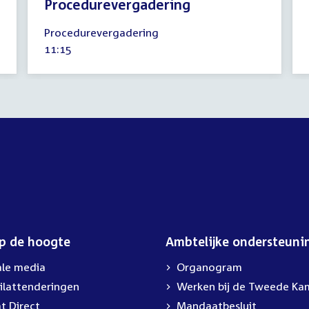
Procedurevergadering
19
Procedurevergadering
december
Tijd
11:15
2018
activiteit:
op de hoogte
Ambtelijke ondersteuni
ale media
Organogram
ilattenderingen
External
Werken bij de Tweede Ka
link:
t Direct
Mandaatbesluit