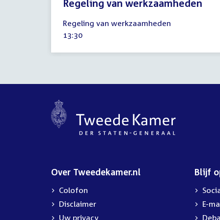
Regeling van werkzaamheden
13
Regeling van werkzaamheden
december
Tijd
13:30
2018
activiteit:
Over Tweedekamer.nl
Blijf 
Colofon
Soci
Disclaimer
E-ma
Uw privacy
Deba