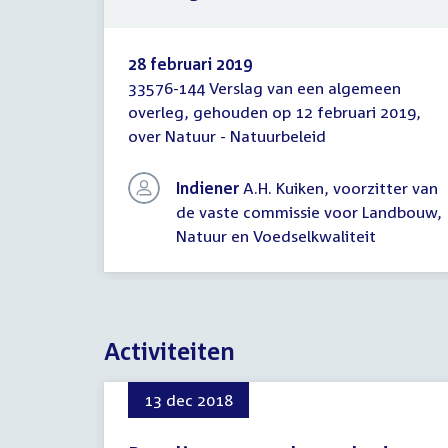
28 februari 2019
33576-144 Verslag van een algemeen
Verslag
overleg, gehouden op 12 februari 2019,
van
over Natuur - Natuurbeleid
een
algemeen
overleg
Indiener
A.H. Kuiken, voorzitter van
de vaste commissie voor Landbouw,
Natuur en Voedselkwaliteit
Activiteiten
13 dec 2018