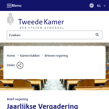
Menu
Taal sel
NL
Zoeken
Home
Kamerstukken
Brieven regering
Delen
Brief regering
:
Jaarlijkse Vergadering