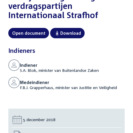
verdragspartijen
Internationaal Strafhof
Open document
Download
Indieners
Indiener
S.A. Blok, minister van Buitenlandse Zaken
Medeindiener
F.B.J. Grapperhaus, minister van Justitie en Veiligheid
Datum:
5 december 2018