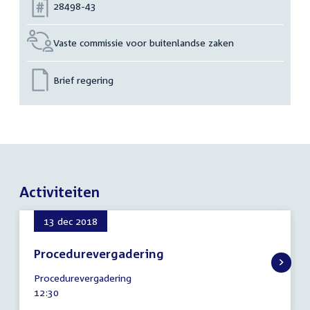
Nummer:
28498-43
Vaste commissie voor buitenlandse zaken
Brief regering
Activiteiten
13 dec 2018
Procedurevergadering
13
Procedurevergadering
december
Tijd
12:30
2018
activiteit: