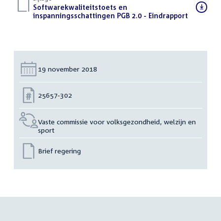
Download
Softwarekwaliteitstoets en
bestand:
inspanningsschattingen PGB 2.0 - Eindrapport
(PDF)
Datum:
19 november 2018
Nummer:
25657-302
Vaste commissie voor volksgezondheid, welzijn en
sport
Brief regering