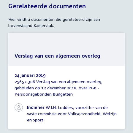
Gerelateerde documenten
Hier vindt u documenten die gerelateerd zijn aan
bovenstaand Kamerstuk.
Verslag van een algemeen overleg
24 januari 2019
25657-306 Verslag van een algemeen overleg,
Verslag
gehouden op 12 december 2018, over PGB -
van
Persoonsgebonden Budgetten
een
algemeen
overleg
Indiener
W.J.H. Lodders, voorzitter van de
vaste commissie voor Volksgezondheid, Welzijn
en Sport