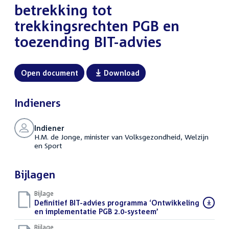
betrekking tot
trekkingsrechten PGB en
toezending BIT-advies
Open document
Download
Indieners
Indiener
H.M. de Jonge, minister van Volksgezondheid, Welzijn
en Sport
Bijlagen
Bijlage
Download
Definitief BIT-advies programma ‘Ontwikkeling
bestand:
en implementatie PGB 2.0-systeem’
(PDF)
Bijlage