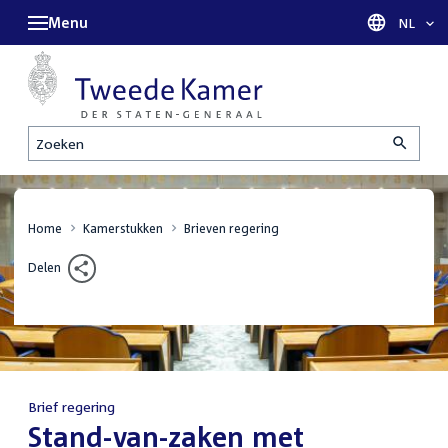
Menu
Taal sel
NL
Zoeken
Home
Kamerstukken
Brieven regering
Delen
Brief regering
:
Stand-van-zaken met