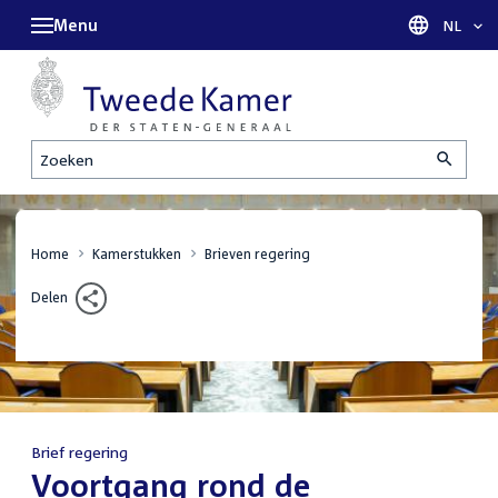
Menu
Taal sel
NL
Zoeken
Home
Kamerstukken
Brieven regering
Delen
Brief regering
:
Voortgang rond de