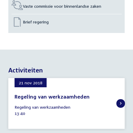
Vaste commissie voor binnenlandse zaken
Brief regering
Activiteiten
21 nov 2018
Regeling van werkzaamheden
21
Regeling van werkzaamheden
november
Tijd
13:40
2018
activiteit: