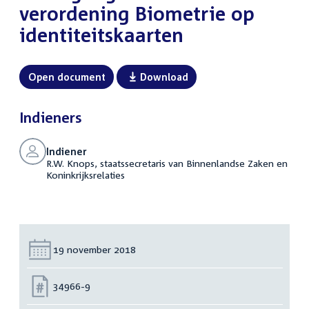
verordening Biometrie op
identiteitskaarten
Open document
Download
Indieners
Indiener
R.W. Knops, staatssecretaris van Binnenlandse Zaken en
Koninkrijksrelaties
Datum:
19 november 2018
Nummer:
34966-9