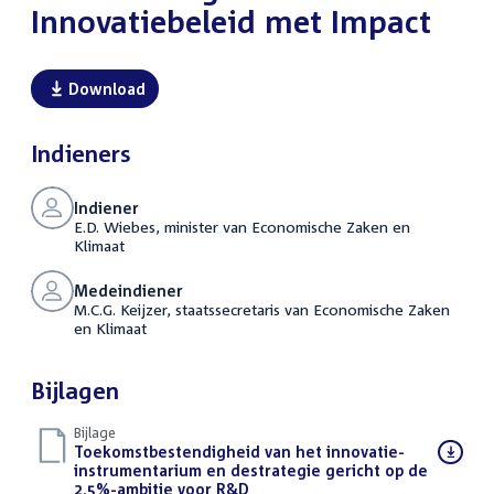
Innovatiebeleid met Impact
Download
Indieners
Indiener
E.D. Wiebes, minister van Economische Zaken en
Klimaat
Medeindiener
M.C.G. Keijzer, staatssecretaris van Economische Zaken
en Klimaat
Bijlagen
Bijlage
Download
Toekomstbestendigheid van het innovatie-
bestand:
instrumentarium en destrategie gericht op de
2,5%-ambitie voor R&D
(PDF)