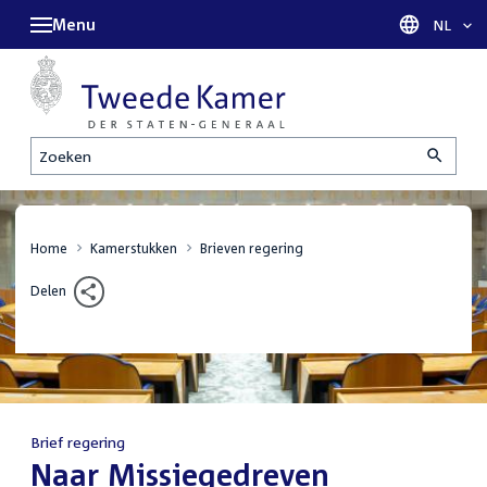
Menu
Taal sel
NL
Zoeken
Home
Kamerstukken
Brieven regering
Delen
Brief regering
:
Naar Missiegedreven