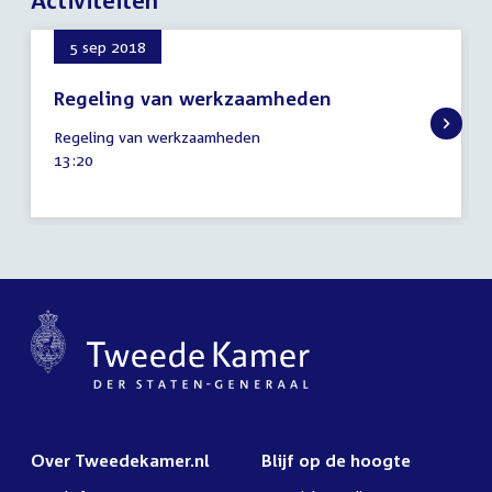
5 sep 2018
Regeling van werkzaamheden
5
Regeling van werkzaamheden
september
Tijd
13:20
2018
activiteit:
Over Tweedekamer.nl
Blijf op de hoogte