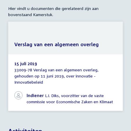
Hier vindt u documenten die gerelateerd zijn aan
bovenstaand Kamerstuk.
Verslag van een algemeen overleg
15 juli 2019
33009-78 Verslag van een algemeen overleg,
Verslag
gehouden op 11 juni 2019, over innovatie -
van
Innovatiebeleid
een
algemeen
overleg
Indiener
L.I. Diks, voorzitter van de vaste
commissie voor Economische Zaken en Klimaat
Activiteiten