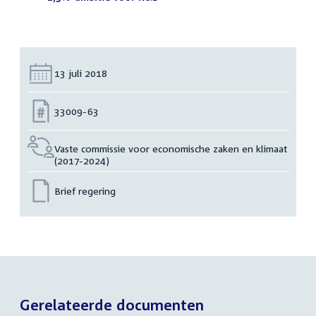
Datum:
13 juli 2018
Nummer:
33009-63
Vaste commissie voor economische zaken en klimaat
(2017-2024)
Brief regering
Gerelateerde documenten