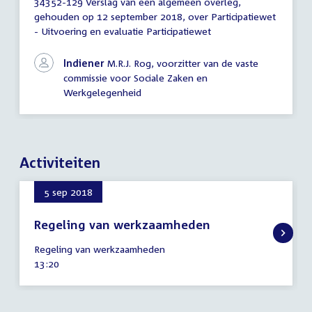
34352-129 Verslag van een algemeen overleg,
Verslag
gehouden op 12 september 2018, over Participatiewet
van
- Uitvoering en evaluatie Participatiewet
een
algemeen
overleg
Indiener
M.R.J. Rog, voorzitter van de vaste
commissie voor Sociale Zaken en
Werkgelegenheid
Activiteiten
5 sep 2018
Regeling van werkzaamheden
5
Regeling van werkzaamheden
september
Tijd
13:20
2018
activiteit: