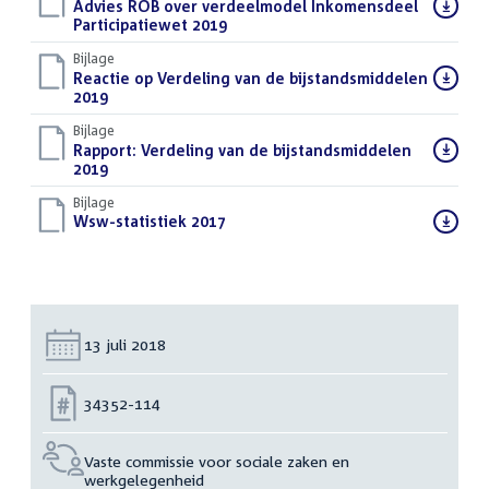
Download
Advies ROB over verdeelmodel Inkomensdeel
bestand:
Participatiewet 2019
(PDF)
Bijlage
Download
Reactie op Verdeling van de bijstandsmiddelen
bestand:
2019
(PDF)
Bijlage
Download
Rapport: Verdeling van de bijstandsmiddelen
bestand:
2019
(PDF)
Bijlage
Download
Wsw-statistiek 2017
(PDF)
bestand:
Datum:
13 juli 2018
Nummer:
34352-114
Vaste commissie voor sociale zaken en
werkgelegenheid