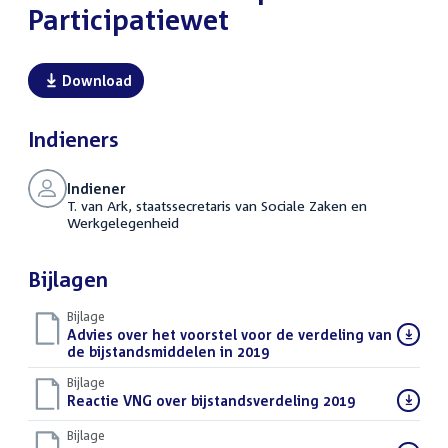
Participatiewet
Download
Indieners
Indiener
T. van Ark, staatssecretaris van Sociale Zaken en
Werkgelegenheid
Bijlagen
Bijlage
Download
Advies over het voorstel voor de verdeling van
bestand:
de bijstandsmiddelen in 2019
(PDF)
Bijlage
Download
Reactie VNG over bijstandsverdeling 2019
(PDF)
bestand:
Bijlage