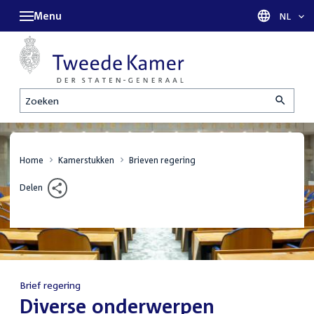
Menu
Taal sel
NL
Zoeken
Home
Kamerstukken
Brieven regering
Delen
Brief regering
:
Diverse onderwerpen