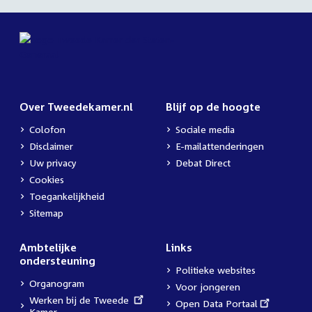
Over Tweedekamer.nl
Blijf op de hoogte
Colofon
Sociale media
Disclaimer
E-mailattenderingen
Uw privacy
Debat Direct
Cookies
Toegankelijkheid
Sitemap
Ambtelijke
Links
ondersteuning
Politieke websites
Organogram
Voor jongeren
External
Werken bij de Tweede
External
Open Data Portaal
link:
Kamer