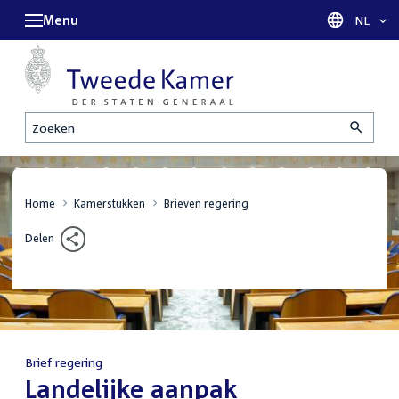
Menu
Taal sel
NL
Zoeken
Home
Kamerstukken
Brieven regering
Delen
Brief regering
:
Landelijke aanpak