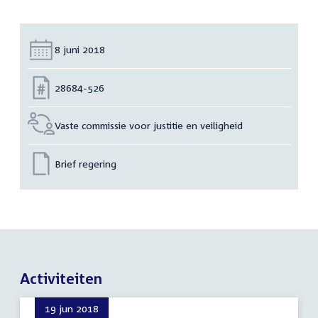
Datum:
8 juni 2018
Nummer:
28684-526
Vaste commissie voor justitie en veiligheid
Brief regering
Activiteiten
19 jun 2018