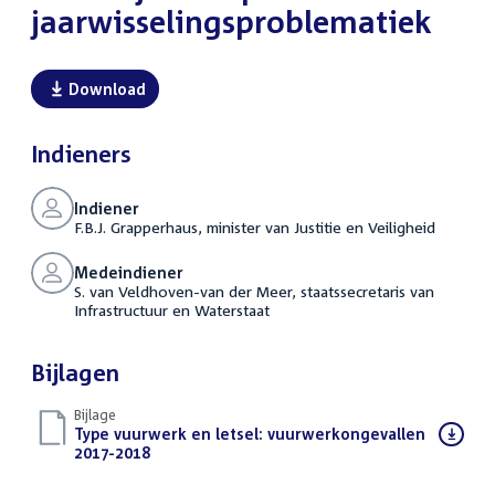
jaarwisselingsproblematiek
Download
Indieners
Indiener
F.B.J. Grapperhaus, minister van Justitie en Veiligheid
Medeindiener
S. van Veldhoven-van der Meer, staatssecretaris van
Infrastructuur en Waterstaat
Bijlagen
Bijlage
Download
Type vuurwerk en letsel: vuurwerkongevallen
bestand:
2017-2018
(PDF)