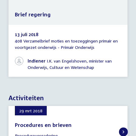
Brief regering
13 juli 2018
408 Verzamelbrief moties en toezeggingen primair en
Brief
voortgezet onderwijs - Primair Onderwijs
regering
Indiener
I.K. van Engelshoven, minister van
Onderwijs, Cultuur en Wetenschap
Activiteiten
29 mrt 2018
Procedures en brieven
29
Procedurevergadering