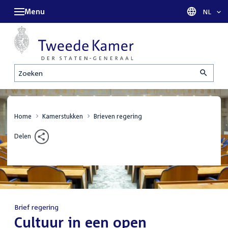
Menu
Taal sel
NL
Zoeken
Home
Kamerstukken
Brieven regering
Delen
Brief regering
:
Cultuur in een open