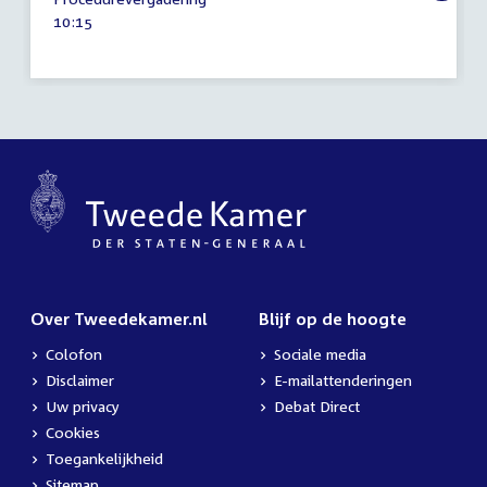
maart
Tijd
10:15
2018
activiteit:
Over Tweedekamer.nl
Blijf op de hoogte
Colofon
Sociale media
Disclaimer
E-mailattenderingen
Uw privacy
Debat Direct
Cookies
Toegankelijkheid
Sitemap