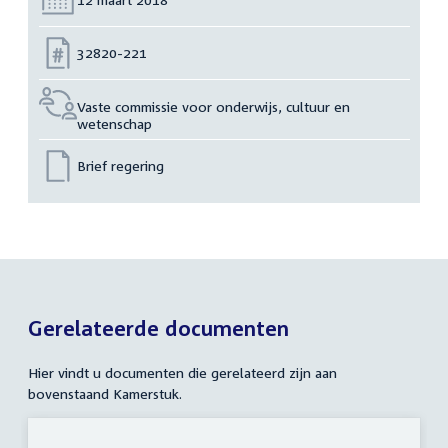
Nummer:
32820-221
Vaste commissie voor onderwijs, cultuur en
wetenschap
Brief regering
Gerelateerde documenten
Hier vindt u documenten die gerelateerd zijn aan
bovenstaand Kamerstuk.