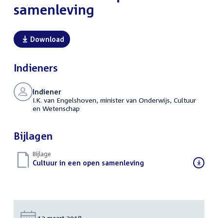
samenleving
Download
Indieners
Indiener
I.K. van Engelshoven, minister van Onderwijs, Cultuur
en Wetenschap
Bijlagen
Bijlage
Download
Cultuur in een open samenleving
(PDF)
bestand:
Datum:
12 maart 2018