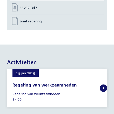
Nummer:
33037-347
Brief regering
Activiteiten
15 jan 2019
Regeling van werkzaamheden
15
Regeling van werkzaamheden
januari
Tijd
15:00
2019
activiteit: