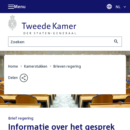
Menu
Taal sel
NL
Zoeken
Home
Kamerstukken
Brieven regering
Delen
Brief regering
:
Informatie over het gesprek