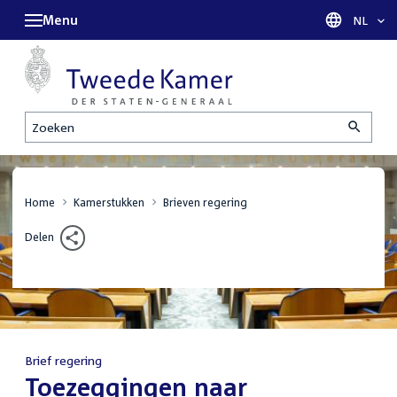
Menu
Taal sel
NL
Zoeken
Home
Kamerstukken
Brieven regering
Delen
Brief regering
:
Toezeggingen naar