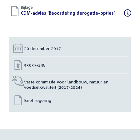
Bijlage
Download
CDM-advies ‘Beoordeling derogatie-opties’
(PDF)
bestand:
Datum:
20 december 2017
Nummer:
33037-248
Vaste commissie voor landbouw, natuur en
voedselkwaliteit (2017-2024)
Brief regering