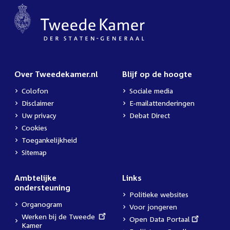
Over Tweedekamer.nl
Blijf op de hoogte
Colofon
Sociale media
Disclaimer
E-mailattenderingen
Uw privacy
Debat Direct
Cookies
Toegankelijkheid
Sitemap
Ambtelijke
Links
ondersteuning
Politieke websites
Organogram
Voor jongeren
External
Werken bij de Tweede
External
Open Data Portaal
link:
Kamer
link: