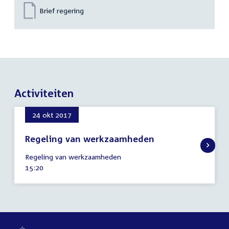
Brief regering
Activiteiten
24 okt 2017
Regeling van werkzaamheden
24
Regeling van werkzaamheden
oktober
Tijd
15:20
2017
activiteit: