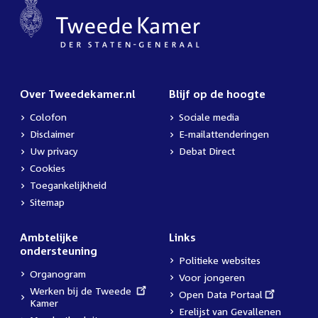
Over Tweedekamer.nl
Blijf op de hoogte
Colofon
Sociale media
Disclaimer
E-mailattenderingen
Uw privacy
Debat Direct
Cookies
Toegankelijkheid
Sitemap
Ambtelijke
Links
ondersteuning
Politieke websites
Organogram
Voor jongeren
External
Werken bij de Tweede
External
Open Data Portaal
link:
Kamer
link:
Erelijst van Gevallenen