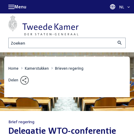
Menu
Taal sel
NL
Zoeken
Home
Kamerstukken
Brieven regering
Delen
Brief regering
:
Delegatie WTO-conferentie