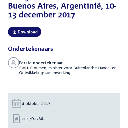
Buenos Aires, Argentinië, 10-
13 december 2017
Download
Ondertekenaars
Eerste ondertekenaar
E.M.J. Ploumen, minister voor Buitenlandse Handel en
Ontwikkelingssamenwerking
Datum:
4 oktober 2017
Nummer:
2017D27862