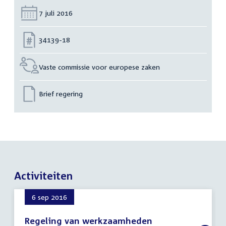
Datum:
7 juli 2016
Nummer:
34139-18
Vaste commissie voor europese zaken
Brief regering
Activiteiten
6 sep 2016
Regeling van werkzaamheden