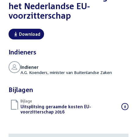
het Nederlandse EU-
voorzitterschap
Download
Indieners
Indiener
A.G. Koenders, minister van Buitenlandse Zaken
Bijlagen
Bijlage
Download
Uitsplitsing geraamde kosten EU-
bestand:
voorzitterschap 2016
(DOCX)