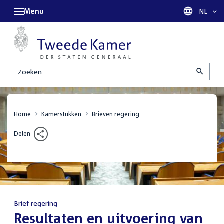
Menu
Taal sel
NL
Zoeken
Home
Kamerstukken
Brieven regering
Delen
Brief regering
:
Resultaten en uitvoering van