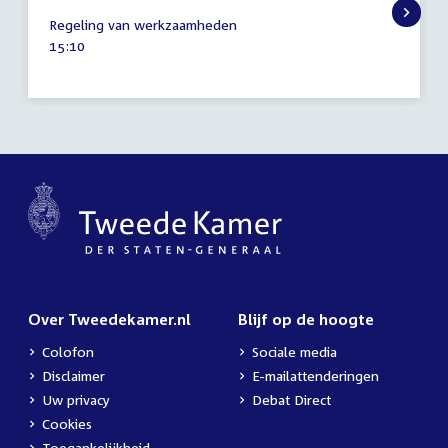
6
Regeling van werkzaamheden
september
Tijd
15:10
2016
activiteit:
Over Tweedekamer.nl
Blijf op de hoogte
Colofon
Sociale media
Disclaimer
E-mailattenderingen
Uw privacy
Debat Direct
Cookies
Toegankelijkheid