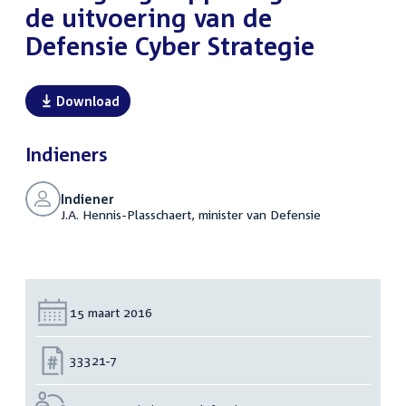
de uitvoering van de
Defensie Cyber Strategie
Download
Indieners
Indiener
J.A. Hennis-Plasschaert, minister van Defensie
Datum:
15 maart 2016
Nummer:
33321-7