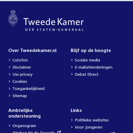
Over Tweedekamer.nl
Blijf op de hoogte
Colofon
Sociale media
Disclaimer
E-mailattenderingen
Uw privacy
Debat Direct
Cookies
Toegankelijkheid
Sitemap
Ambtelijke
Links
ondersteuning
Politieke websites
Organogram
Voor jongeren
External
Werken bij de Tweede