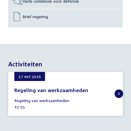
Vaste commissie voor defensie
Brief regering
Activiteiten
17 mrt 2016
Regeling van werkzaamheden
17
Regeling van werkzaamheden
maart
Tijd
13:55
2016
activiteit: