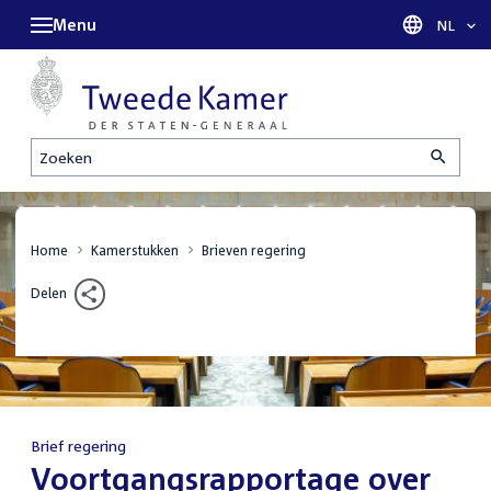
Menu
Taal sel
NL
Zoeken
Home
Kamerstukken
Brieven regering
Delen
Brief regering
:
Voortgangsrapportage over