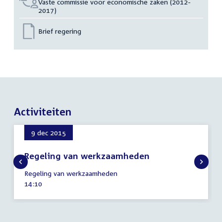
Vaste commissie voor economische zaken (2012-
2017)
Brief regering
Activiteiten
9 dec 2015
Regeling van werkzaamheden
9
Regeling van werkzaamheden
december
Tijd
14:10
2015
activiteit: