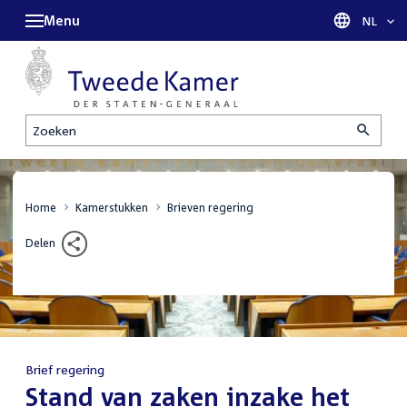
Menu
Taal sel
NL
Zoeken
Home
Kamerstukken
Brieven regering
Delen
Brief regering
:
Stand van zaken inzake het