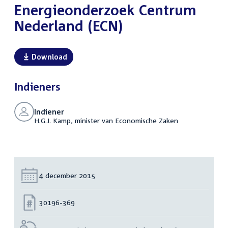
Energieonderzoek Centrum
Nederland (ECN)
Download
Indieners
Indiener
H.G.J. Kamp, minister van Economische Zaken
Datum:
4 december 2015
Nummer:
30196-369