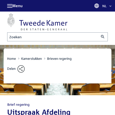
Menu
Taal sel
NL
Zoeken
Home
Kamerstukken
Brieven regering
Delen
Brief regering
:
Uitspraak Afdeling