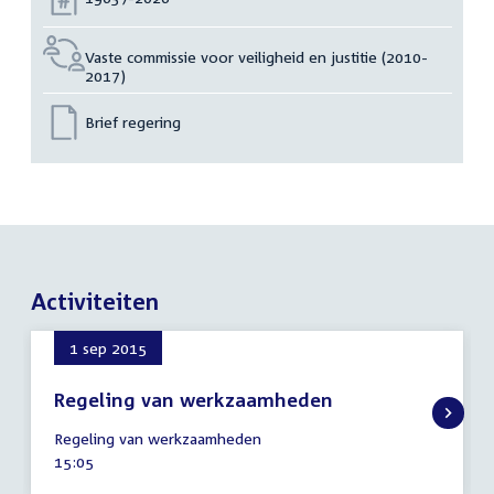
Vaste commissie voor veiligheid en justitie (2010-
2017)
Brief regering
Activiteiten
1 sep 2015
Regeling van werkzaamheden
1
Regeling van werkzaamheden
september
Tijd
15:05
2015
activiteit: