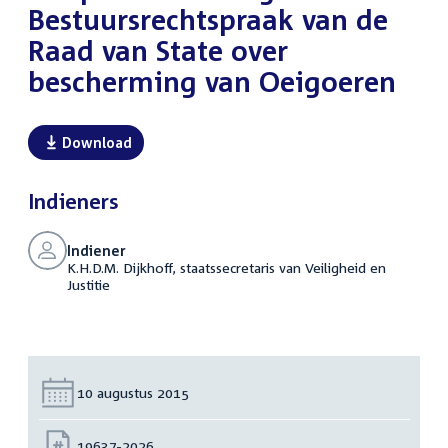
Bestuursrechtspraak van de
Raad van State over
bescherming van Oeigoeren
Download
Indieners
Indiener
K.H.D.M. Dijkhoff, staatssecretaris van Veiligheid en
Justitie
Datum:
10 augustus 2015
Nummer:
19637-2026