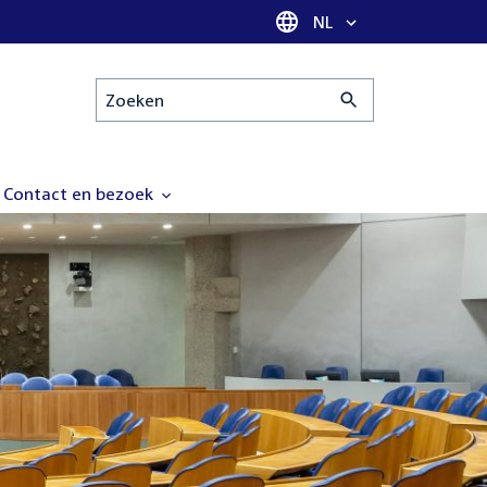
Taal selectie
NL
Zoeken
Contact en bezoek