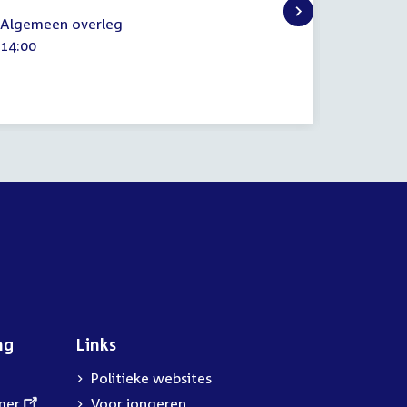
Regelin
maart
22
Tijd
14:00
Algemeen overleg
2015
januari
activitei
Tijd
14:00
2015
activiteit:
ng
Links
Politieke websites
mer
Voor jongeren