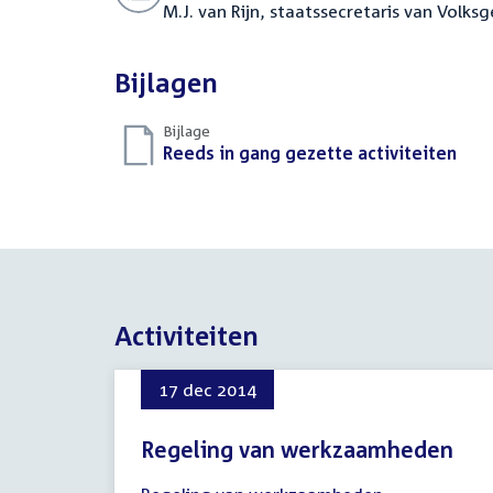
M.J. van Rijn, staatssecretaris van Volks
Bijlagen
Bijlage
Download
Reeds in gang gezette activiteiten
(PDF
bestand:
Activiteiten
17 dec 2014
Regeling van werkzaamheden
17