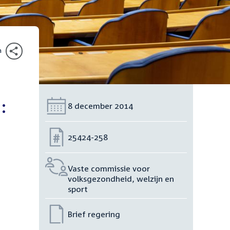
n
:
Datum:
8 december 2014
Nummer:
25424-258
Vaste commissie voor
volksgezondheid, welzijn en
sport
Brief regering