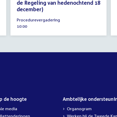
de Regeling van hedenochtend 18
december)
18
Procedurevergadering
december
Tijd
10:00
2014
activiteit:
op de hoogte
Ambtelijke ondersteuni
ale media
Organogram
ilattenderingen
External
Werken bij de Tweede Ka