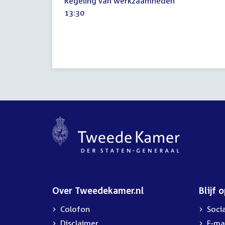
Regeling van werkzaamheden
december
Tijd
13:30
2014
activiteit:
Over Tweedekamer.nl
Blijf 
Colofon
Soci
Disclaimer
E-ma