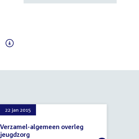
22 jan 2015
4 mrt 
Verzamel-algemeen overleg
Regel
jeugdzorg
4