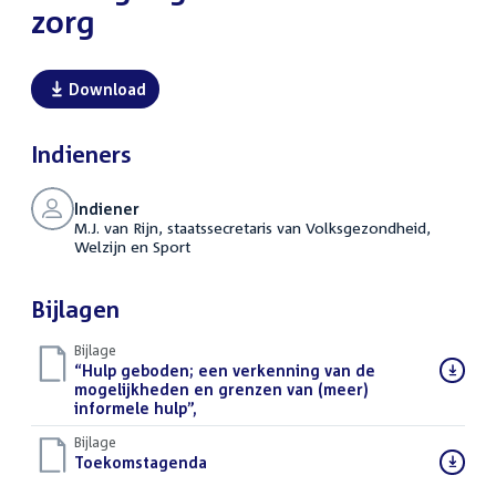
zorg
Download
Indieners
Indiener
M.J. van Rijn, staatssecretaris van Volksgezondheid,
Welzijn en Sport
Bijlagen
Bijlage
Download
“Hulp geboden; een verkenning van de
bestand:
mogelijkheden en grenzen van (meer)
informele hulp”,
(PDF)
Bijlage
Download
Toekomstagenda
(PDF)
bestand: