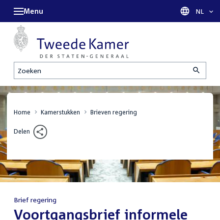
Menu
Taal sel
NL
Zoeken
Home
Kamerstukken
Brieven regering
Delen
Brief regering
:
Voortgangsbrief informele