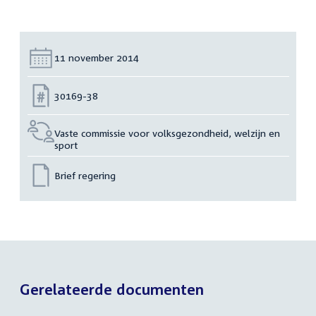
Datum:
11 november 2014
Nummer:
30169-38
Vaste commissie voor volksgezondheid, welzijn en
sport
Brief regering
Gerelateerde documenten