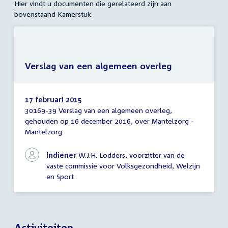
Hier vindt u documenten die gerelateerd zijn aan
bovenstaand Kamerstuk.
Verslag van een algemeen overleg
17 februari 2015
30169-39 Verslag van een algemeen overleg,
Verslag
gehouden op 16 december 2016, over Mantelzorg -
van
Mantelzorg
een
algemeen
overleg
Indiener
W.J.H. Lodders, voorzitter van de
vaste commissie voor Volksgezondheid, Welzijn
en Sport
Activiteiten