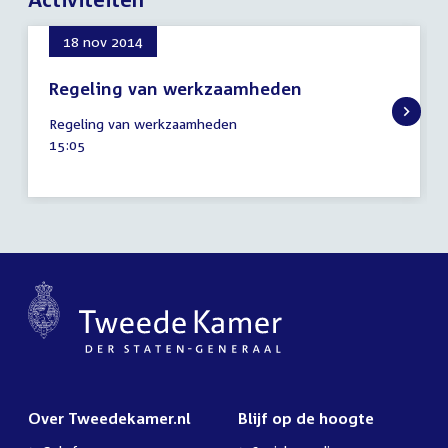
18 nov 2014
Regeling van werkzaamheden
18
Regeling van werkzaamheden
november
Tijd
15:05
2014
activiteit:
Over Tweedekamer.nl
Blijf op de hoogte