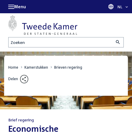
Menu
Taal sel
NL
Zoeken
Home
Kamerstukken
Brieven regering
Delen
Brief regering
:
Economische