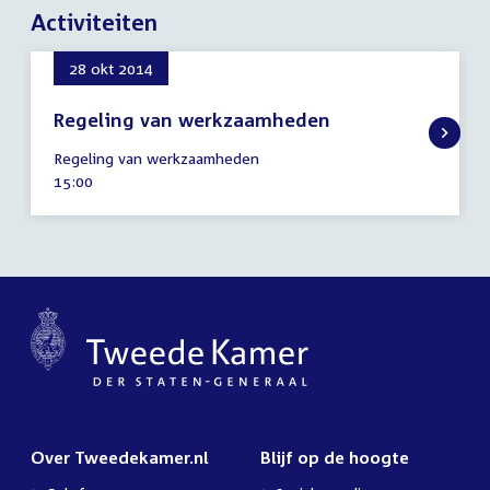
Activiteiten
28 okt 2014
Regeling van werkzaamheden
28
Regeling van werkzaamheden
oktober
Tijd
15:00
2014
activiteit:
Over Tweedekamer.nl
Blijf op de hoogte