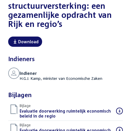
structuurversterking: een
gezamenlijke opdracht van
Rijk en regio’s
Download
Indieners
Indiener
H.G.J. Kamp, minister van Economische Zaken
Bijlagen
Bijlage
Download
Evaluatie doorwerking ruimtelijk economisch
bestand:
beleid in de regio
(PDF)
Bijlage
Download
Evaluatie doorwerking ruimtelijk economisch