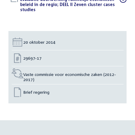
bestand:
beleid in de regio; DEEL II Zeven cluster cases
studies
(PDF)
Datum:
20 oktober 2014
Nummer:
29697-17
Vaste commissie voor economische zaken (2012-
2017)
Brief regering