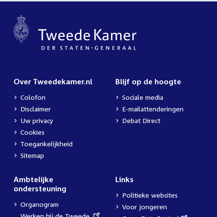
Over Tweedekamer.nl
Blijf op de hoogte
Colofon
Sociale media
Disclaimer
E-mailattenderingen
Uw privacy
Debat Direct
Cookies
Toegankelijkheid
Sitemap
Ambtelijke
Links
ondersteuning
Politieke websites
Organogram
Voor jongeren
External
Werken bij de Tweede