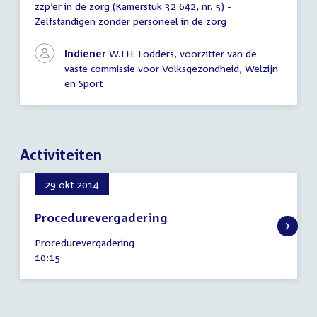
zzp’er in de zorg (Kamerstuk 32 642, nr. 5) -
verslag
Zelfstandigen zonder personeel in de zorg
schriftelijk
overleg
Indiener
W.J.H. Lodders, voorzitter van de
vaste commissie voor Volksgezondheid, Welzijn
en Sport
Activiteiten
29 okt 2014
Procedurevergadering
29
Procedurevergadering
oktober
Tijd
10:15
2014
activiteit: