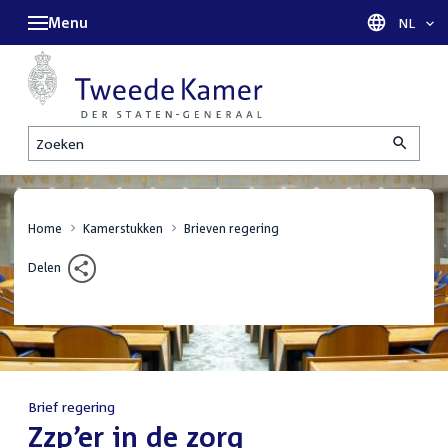
Menu
Taal sel
NL
Zoeken
Home
Kamerstukken
Brieven regering
Delen
Brief regering
:
Zzp’er in de zorg