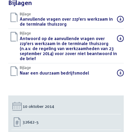
Bijlagen
Bijlage
Download
Aanvullende vragen over zzp’ers werkzaam in
bestand:
de terminale thuiszorg
(PDF)
Bijlage
Download
Antwoord op de aanvullende vragen over
bestand:
zzp’ers werkzaam in de terminale thuiszorg
(n.a.v. de regeling van werkzaamheden van 23
september 2014) voor zover niet beantwoord in
de brief
(DOCX)
Bijlage
Download
Naar een duurzaam bedrijfsmodel
(PDF)
bestand:
Datum:
10 oktober 2014
Nummer:
32642-5