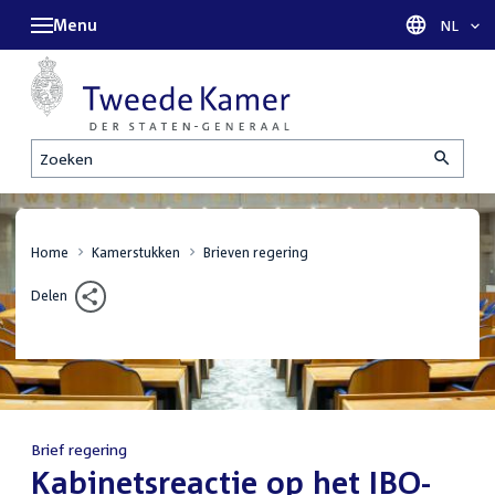
Menu
Taal sel
NL
Zoeken
Home
Kamerstukken
Brieven regering
Delen
Brief regering
:
Kabinetsreactie op het IBO-