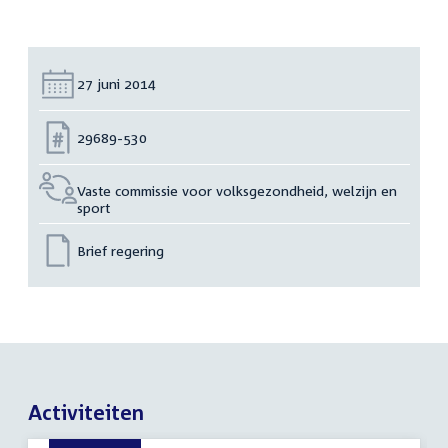
Datum:
27 juni 2014
Nummer:
29689-530
Vaste commissie voor volksgezondheid, welzijn en
sport
Brief regering
Activiteiten