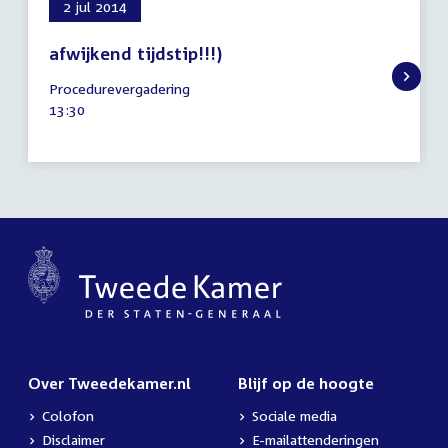
2 jul 2014
afwijkend tijdstip!!!)
2
Procedurevergadering
juli
Tijd
13:30
2014
activiteit:
Over Tweedekamer.nl
Blijf op de hoogte
Colofon
Sociale media
Disclaimer
E-mailattenderingen