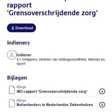
rapport
'Grensoverschrijdende zorg'
Download
Indieners
Indiener
E.I. Schippers, minister van Volksgezondheid, Welzijn en
Sport
Bijlagen
Bijlage
Download
IBO-rapport 'Grensoverschrijdende zorg'
(PDF)
bestand:
Bijlage
Download
Buitenlanders in Nederlandse Ziekenhuizen
(PDF)
bestand: