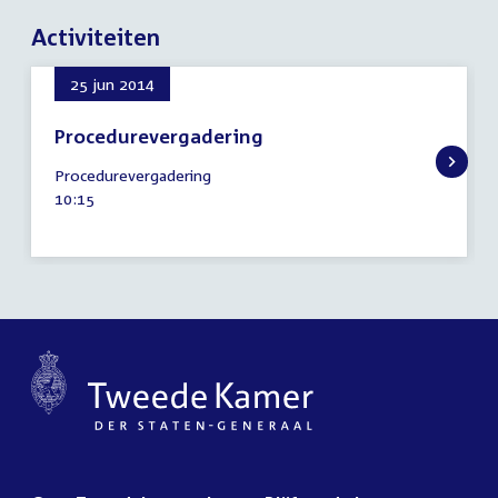
Activiteiten
25 jun 2014
Procedurevergadering
25
Procedurevergadering
juni
Tijd
10:15
2014
activiteit: