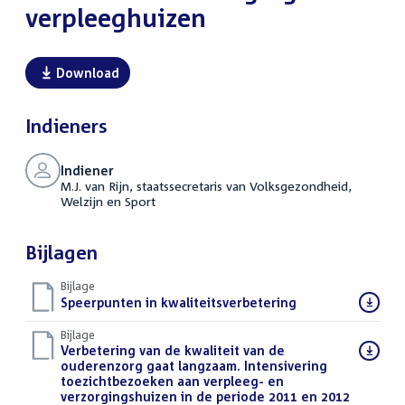
verpleeghuizen
Download
Indieners
Indiener
M.J. van Rijn, staatssecretaris van Volksgezondheid,
Welzijn en Sport
Bijlagen
Bijlage
Download
Speerpunten in kwaliteitsverbetering
(PDF)
bestand:
Bijlage
Download
Verbetering van de kwaliteit van de
bestand:
ouderenzorg gaat langzaam. Intensivering
toezichtbezoeken aan verpleeg- en
verzorgingshuizen in de periode 2011 en 2012
(PDF)