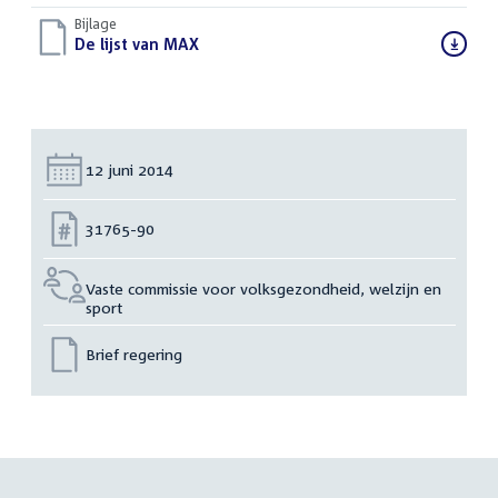
Bijlage
Download
De lijst van MAX
(PDF)
bestand:
Datum:
12 juni 2014
Nummer:
31765-90
Vaste commissie voor volksgezondheid, welzijn en
sport
Brief regering