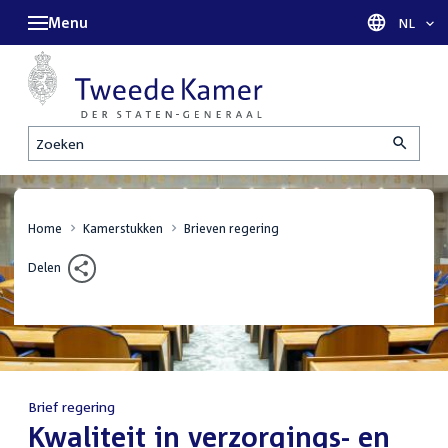
Menu
Taal sel
NL
Zoeken
Home
Kamerstukken
Brieven regering
Delen
Brief regering
:
Kwaliteit in verzorgings- en