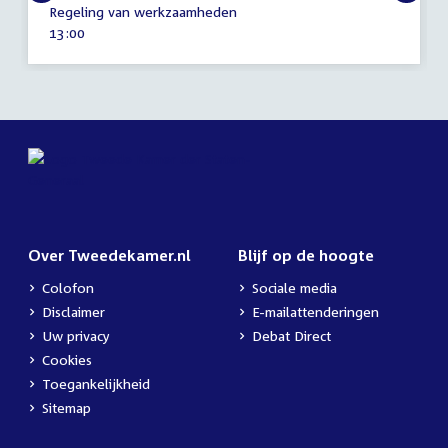
Regeling van werkzaamheden
april
Tijd
13:00
2014
activiteit:
Over Tweedekamer.nl
Blijf op de hoogte
Colofon
Sociale media
Disclaimer
E-mailattenderingen
Uw privacy
Debat Direct
Cookies
Toegankelijkheid
Sitemap