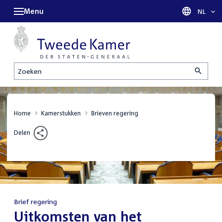
Menu
Taal sel
NL
Zoeken
Home
Kamerstukken
Brieven regering
Delen
Brief regering
:
Uitkomsten van het