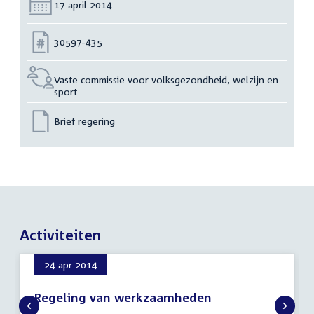
Datum:
17 april 2014
Nummer:
30597-435
Vaste commissie voor volksgezondheid, welzijn en
sport
Brief regering
Activiteiten
24 apr 2014
Regeling van werkzaamheden
24