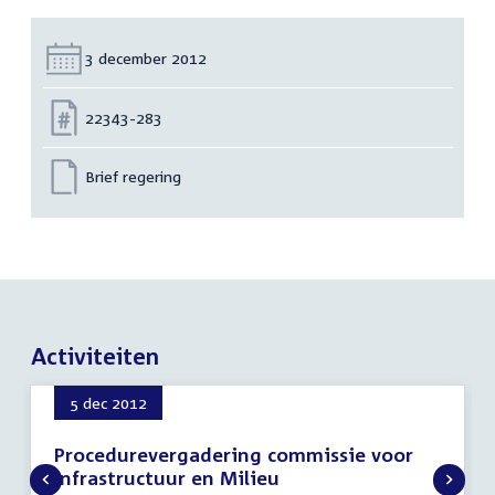
Datum:
3 december 2012
Nummer:
22343-283
Brief regering
Activiteiten
5 dec 2012
Procedurevergadering commissie voor
Infrastructuur en Milieu