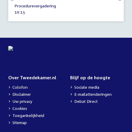
5
Procedurevergadering
december
Tijd
10:15
2012
activiteit:
Over Tweedekamer.nl
Blijf op de hoogte
Colofon
Sociale media
Disclaimer
E-mailattenderingen
Uw privacy
Debat Direct
Cookies
Toegankelijkheid
Sitemap