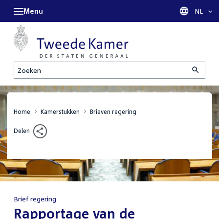
Menu
Taal sel
NL
Zoeken
Home
Kamerstukken
Brieven regering
Delen
Brief regering
:
Rapportage van de