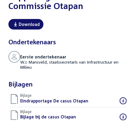
Commissie Otapan
Download
Ondertekenaars
Eerste ondertekenaar
W.J. Mansveld, staatssecretaris van Infrastructuur en
Milieu
Bijlagen
Bijlage
Download
Eindrapportage De casus Otapan
(PDF)
bestand:
Bijlage
Download
Bijlage bij de casus Otapan
(PDF)
bestand: