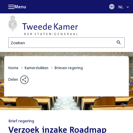
Menu
Taal sel
NL
Zoeken
Home
Kamerstukken
Brieven regering
Delen
Brief regering
:
Verzoek inzake Roadmap