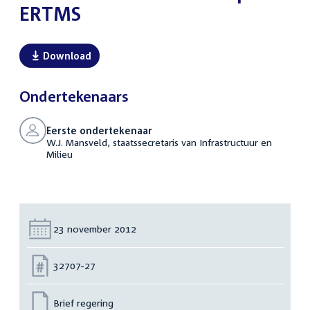
ERTMS
Download
Ondertekenaars
Eerste ondertekenaar
W.J. Mansveld, staatssecretaris van Infrastructuur en
Milieu
Datum:
23 november 2012
Nummer:
32707-27
Brief regering