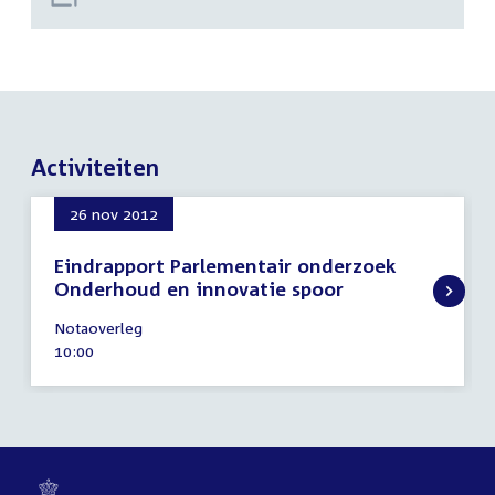
Activiteiten
26 nov 2012
Eindrapport Parlementair onderzoek
Onderhoud en innovatie spoor
26
Notaoverleg
november
Tijd
10:00
2012
activiteit: