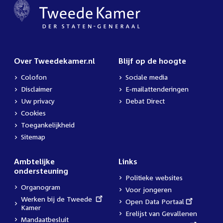
Over Tweedekamer.nl
Blijf op de hoogte
Colofon
Sociale media
Disclaimer
E-mailattenderingen
Uw privacy
Debat Direct
Cookies
Toegankelijkheid
Sitemap
Ambtelijke
Links
ondersteuning
Politieke websites
Organogram
Voor jongeren
External
Werken bij de Tweede
External
Open Data Portaal
link:
Kamer
link:
Erelijst van Gevallenen
Mandaatbesluit