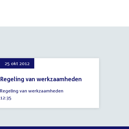
25 okt 2012
Regeling van werkzaamheden
25
Regeling van werkzaamheden
oktober
Tijd
12:35
2012
activiteit: