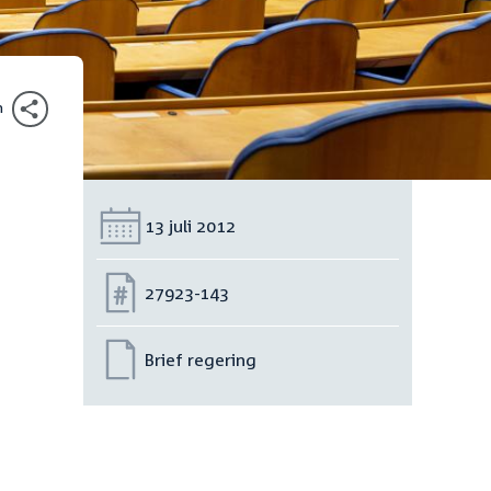
n
Datum:
13 juli 2012
Nummer:
27923-143
Brief regering