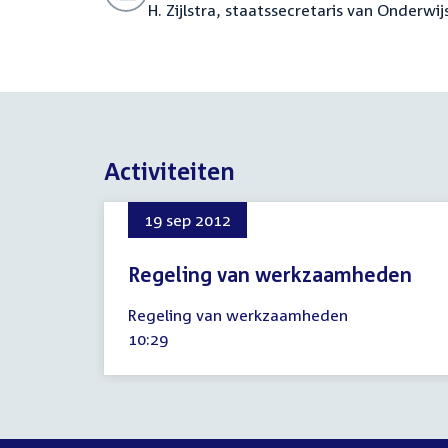
H. Zijlstra, staatssecretaris van Onderwi
Activiteiten
19 sep 2012
Regeling van werkzaamheden
19
Regeling van werkzaamheden
september
Tijd
10:29
2012
activiteit: