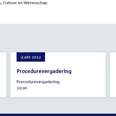
js, Cultuur en Wetenschap
4 okt 2012
Procedurevergadering
4
Procedurevergadering
oktober
Tijd
10:00
2012
activiteit: