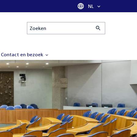
Taal selectie
NL
Zoeken
Contact en bezoek