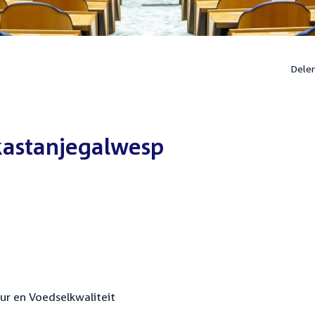
Dele
kastanjegalwesp
ur en Voedselkwaliteit