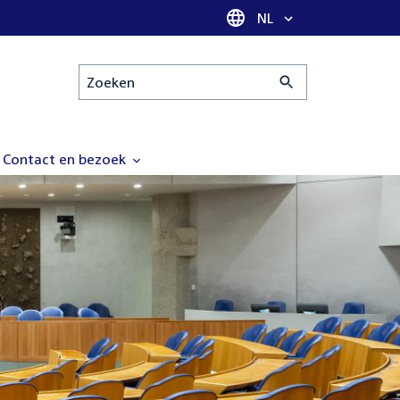
Taal selectie
NL
Zoeken
Contact en bezoek