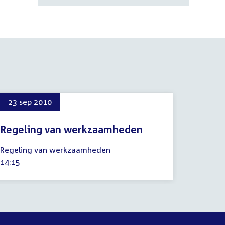
23 sep 2010
Regeling van werkzaamheden
23
Regeling van werkzaamheden
september
Tijd
14:15
2010
activiteit: