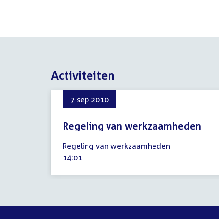
Activiteiten
7 sep 2010
Regeling van werkzaamheden
7
Regeling van werkzaamheden
september
Tijd
14:01
2010
activiteit: