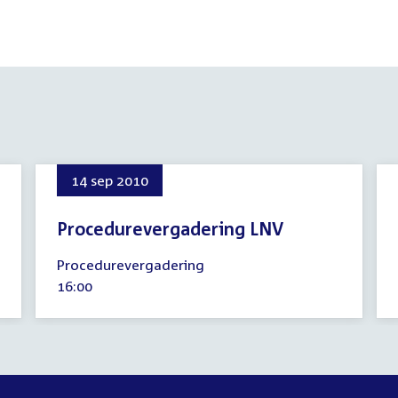
14 sep 2010
Procedurevergadering LNV
14
Procedurevergadering
september
Tijd
16:00
2010
activiteit: