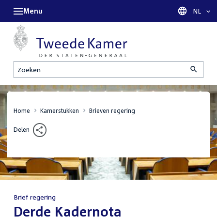
Menu
Taal sel
NL
Zoeken
Home
Kamerstukken
Brieven regering
Delen
Brief regering
:
Derde Kadernota