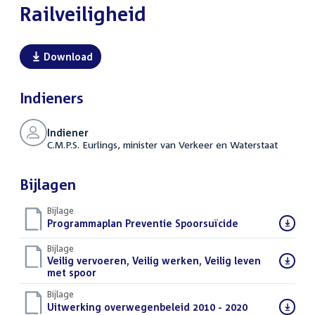
Railveiligheid
Download
Indieners
Indiener
C.M.P.S. Eurlings, minister van Verkeer en Waterstaat
Bijlagen
Bijlage
Download
Programmaplan Preventie Spoorsuïcide
(PDF)
bestand:
Bijlage
Download
Veilig vervoeren, Veilig werken, Veilig leven
bestand:
met spoor
(PDF)
Bijlage
Download
Uitwerking overwegenbeleid 2010 - 2020
(PDF)