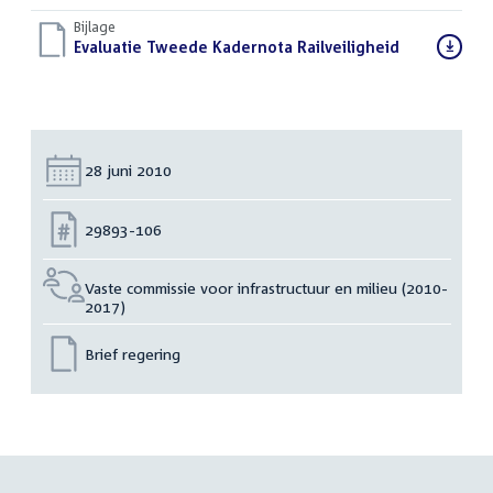
bestand:
Bijlage
Download
Evaluatie Tweede Kadernota Railveiligheid
(PDF)
bestand:
Datum:
28 juni 2010
Nummer:
29893-106
Vaste commissie voor infrastructuur en milieu (2010-
2017)
Brief regering