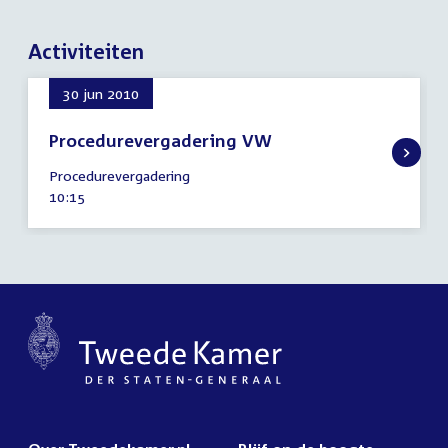
Activiteiten
30 jun 2010
Procedurevergadering VW
30
Procedurevergadering
juni
Tijd
10:15
2010
activiteit: