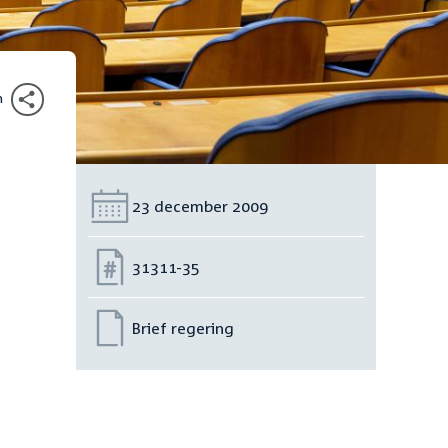
n
Datum:
23 december 2009
Nummer:
31311-35
Brief regering