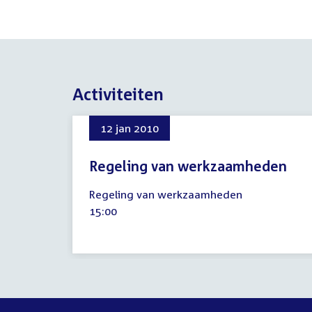
Activiteiten
12 jan 2010
Regeling van werkzaamheden
12
Regeling van werkzaamheden
januari
Tijd
15:00
2010
activiteit: