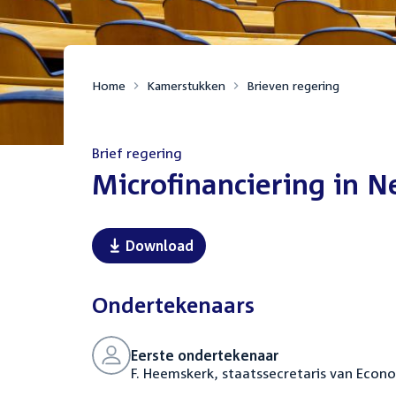
Home
Kamerstukken
Brieven regering
Brief regering
:
Microfinanciering in N
Download
Ondertekenaars
Eerste ondertekenaar
F. Heemskerk, staatssecretaris van Econ