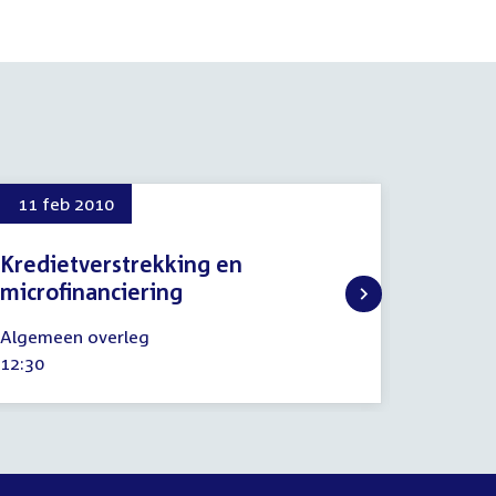
11 feb 2010
24 mr
Kredietverstrekking en
regel
microfinanciering
24
Regelin
maart
11
Tijd
15:15
Algemeen overleg
2010
februari
activitei
Tijd
12:30
2010
activiteit: