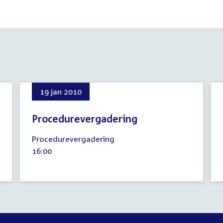
19 jan 2010
Procedurevergadering
19
Procedurevergadering
januari
Tijd
16:00
2010
activiteit: