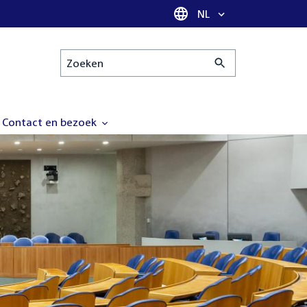
Taal selectie
NL
Zoeken
Contact en bezoek