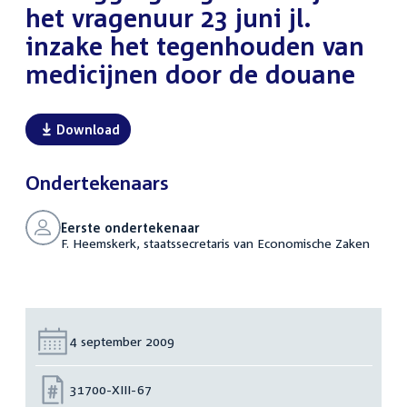
het vragenuur 23 juni jl.
inzake het tegenhouden van
medicijnen door de douane
Download
Ondertekenaars
Eerste ondertekenaar
F. Heemskerk, staatssecretaris van Economische Zaken
Datum:
4 september 2009
Nummer:
31700-XIII-67