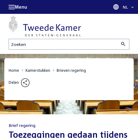
Menu
Taal sel
NL
Zoeken
Home
Kamerstukken
Brieven regering
Delen
Brief regering
:
Toezeggingen gedaan tijdens