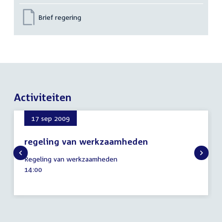
Brief regering
Activiteiten
17 sep 2009
regeling van werkzaamheden
17
Regeling van werkzaamheden
september
Tijd
14:00
2009
activiteit: