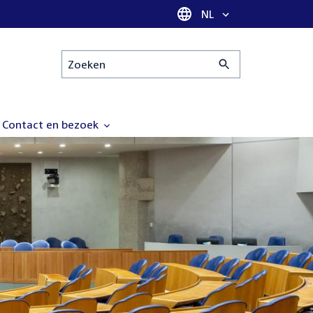
Taal selectie
NL
Zoeken
Contact en bezoek