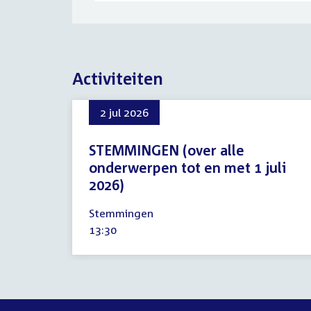
Activiteiten
2 jul 2026
STEMMINGEN (over alle
onderwerpen tot en met 1 juli
2026)
2
Stemmingen
juli
Tijd
13:30
2026
activiteit: