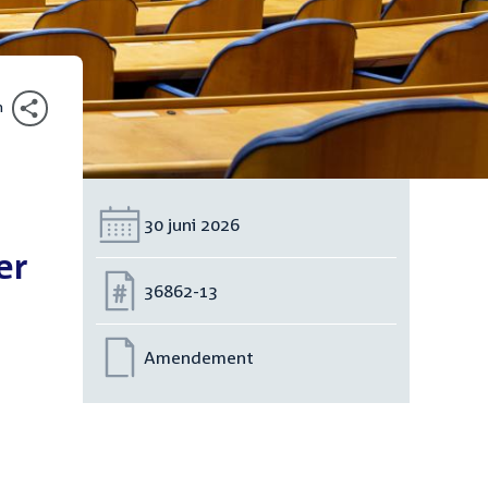
n
Datum:
30 juni 2026
er
Nummer:
36862-13
Amendement