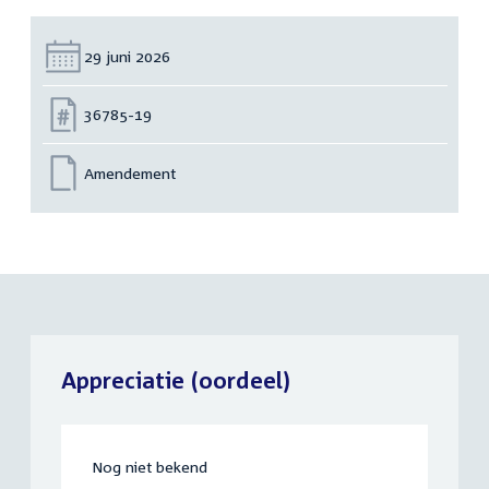
Datum:
29 juni 2026
Nummer:
36785-19
Amendement
Appreciatie (oordeel)
Nog niet bekend