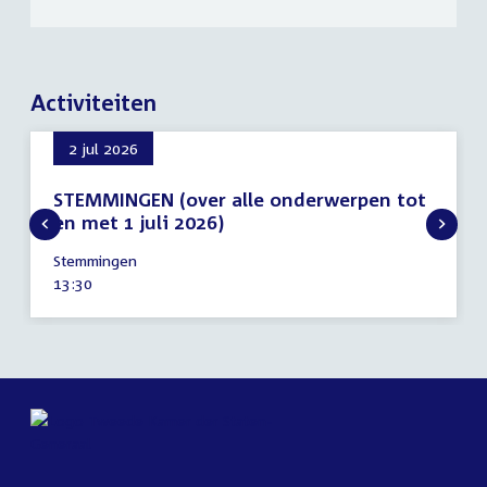
Activiteiten
2 jul 2026
STEMMINGEN (over alle onderwerpen tot
en met 1 juli 2026)
2
Stemmingen
juli
Tijd
13:30
2026
activiteit: