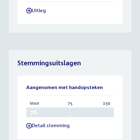
Uitleg
-
Stemmingsuitslagen
Aangenomen met handopsteken
Voor
:
75
Vereist:
150
Totaal:
76
75
150
Detail stemming
-