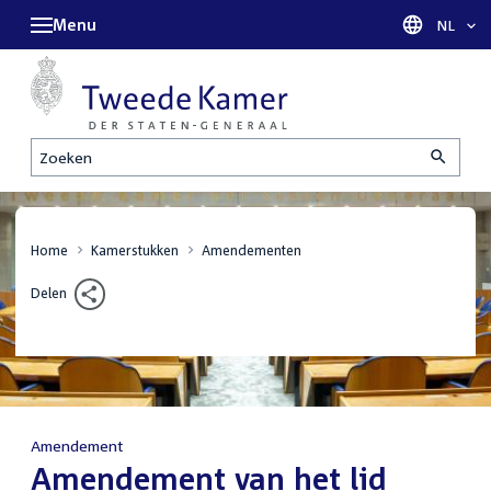
Menu
Taal sel
NL
Zoeken
Home
Kamerstukken
Amendementen
Delen
Amendement
:
Amendement van het lid